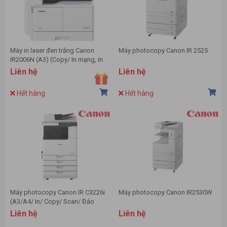
Máy in laser đen trắng Canon
Máy photocopy Canon IR 2525
IR2006N (A3) (Copy/ In mạng, in
Wifi/ Scan)
Liên hệ
Liên hệ
Hết hàng
Hết hàng
Máy photocopy Canon IR C3226i
Máy photocopy Canon IR2530W
(A3/A4/ In/ Copy/ Scan/ Đảo
mặt/ ADF/ USB/ LAN/ WIFI)
Liên hệ
Liên hệ