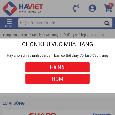
0
MENU
Trang chủ
/
Điện tử- Điện lạnh-Gia dụng
/
Đồ dùng nhà bếp
/
Lò vi sóng
CHỌN KHU VỰC MUA HÀNG
Hãy chọn tỉnh thành của bạn, bạn có thể thay đổi lại ở đầu trang
Hà Nội
HCM
DANH MỤC
BỘ LỌC
LÒ VI SÓNG