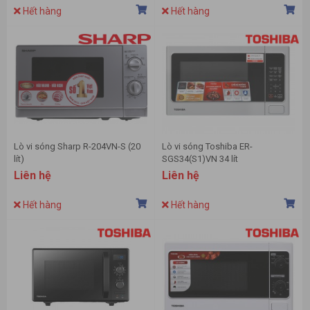
Hết hàng
Hết hàng
Lò vi sóng Sharp R-204VN-S (20
Lò vi sóng Toshiba ER-
lít)
SGS34(S1)VN 34 lít
Liên hệ
Liên hệ
Hết hàng
Hết hàng