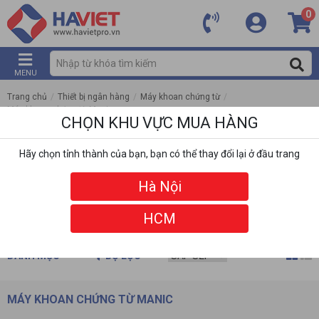
0
MENU
Trang chủ
/
Thiết bị ngân hàng
/
Máy khoan chứng từ
/
Máy khoan chứng từ Manic
CHỌN KHU VỰC MUA HÀNG
Hãy chọn tỉnh thành của bạn, bạn có thể thay đổi lại ở đầu trang
Hà Nội
HCM
DANH MỤC
BỘ LỌC
MÁY KHOAN CHỨNG TỪ MANIC