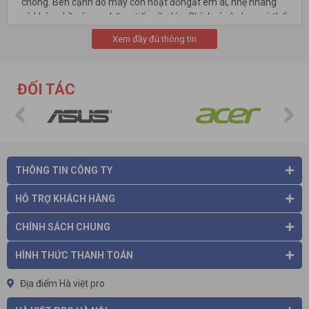
chóng. Bên cạnh đó máy còn hoạt đổngất êm ái, nhẹ nhàng
và không hề gây ra những tiếng ồn lớn. Chính vì vậy bạn có thể
yên tâm sử dụng trong văn phòng mà không làm ảnh hưởng
Xem đầy đủ thông tin
đến công việc.
Đóng được các chứng từ dày
Máy được sản xuất theo công nghệ hiện đại với nhiều cải tiến
ĐỐI TÁC
vượt trội so với dòng máy đóng chứng từ cũ. Vì vậy mà Manic
có khả năng đóng được các loại chứng từ có độ dày lên đến
7cm đảm bảo hiệu suất công việc của bạn.
THÔNG TIN CÔNG TY
HỖ TRỢ KHÁCH HÀNG
CHÍNH SÁCH CHUNG
HÌNH THỨC THANH TOÁN
Địa điểm Hà việt pro