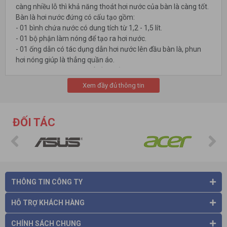
càng nhiều lỗ thì khả năng thoát hơi nước của bàn là càng tốt.
Bàn là hơi nước đứng có cấu tạo gồm:
- 01 bình chứa nước có dung tích từ 1,2 - 1,5 lít.
- 01 bộ phận làm nóng để tạo ra hơi nước.
- 01 ống dẫn có tác dụng dẫn hơi nước lên đầu bàn là, phun
hơi nóng giúp là thẳng quần áo.
- 01 thanh kim loại có thể điều chỉnh được độ cao, đây là nơi
treo quần áo để là.
Xem đầy đủ thông tin
- Ngoài ra một số bàn là hơi nước đứng còn có thêm dụng cụ
xếp ly để là áo sơ mi, quần âu,.. hay có thêm găng tay chống
nóng.
ĐỐI TÁC
THÔNG TIN CÔNG TY
HỖ TRỢ KHÁCH HÀNG
CHÍNH SÁCH CHUNG