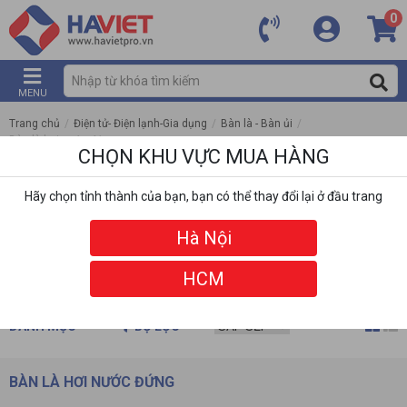
0
MENU
Trang chủ
/
Điện tử- Điện lạnh-Gia dụng
/
Bàn là - Bàn ủi
/
Bàn là hơi nước đứng
CHỌN KHU VỰC MUA HÀNG
Hãy chọn tỉnh thành của bạn, bạn có thể thay đổi lại ở đầu trang
Hà Nội
HCM
DANH MỤC
BỘ LỌC
BÀN LÀ HƠI NƯỚC ĐỨNG