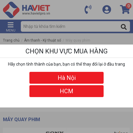
0
MENU
Trang chủ
/
Âm thanh - Kỹ thuật số
/
Máy quay phim
CHỌN KHU VỰC MUA HÀNG
Hãy chọn tỉnh thành của bạn, bạn có thể thay đổi lại ở đầu trang
Hà Nội
HCM
DANH MỤC
BỘ LỌC
MÁY QUAY PHIM