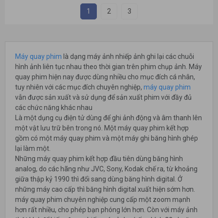
1
2
3
Máy quay phim
là dạng máy ảnh nhiếp ảnh ghi lại các chuỗi
hình ảnh liên tục nhau theo thời gian trên phim chụp ảnh. Máy
quay phim hiện nay được dùng nhiều cho mục đích cá nhân,
tuy nhiên với các mục đích chuyên nghiệp,
máy quay phim
vẫn được sản xuất và sử dụng để sản xuất phim với đầy đủ
các chức năng khác nhau
Là một dụng cụ điện tử dùng để ghi ảnh động và âm thanh lên
một vật lưu trữ bên trong nó. Một máy quay phim kết hợp
gồm có một máy quay phim và một máy ghi băng hình ghép
lại làm một.
Những máy quay phim kết hợp đầu tiên dùng băng hình
analog, do các hãng như JVC, Sony, Kodak chế ra, từ khoảng
giữa thập kỷ 1990 thì đổi sang dùng băng hình digital. Ở
những máy cao cấp thì băng hình digital xuất hiện sớm hơn.
máy quay phim chuyên nghiệp cung cấp một zoom mạnh
hơn rất nhiều, cho phép bạn phóng lớn hơn. Còn với máy ảnh