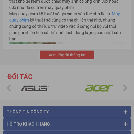
thật khó để kiếm được chiếc máy ảnh có ống kính 30x hoặc
60x như đã có trên máy quay phim.
Máy quay phim kỹ thuật số ghi video vào thẻ nhớ flash.
Máy
quay phim
kỹ thuật số cũng có thể ghi lên thẻ nhớ, nhưng
chúng cũng có thể lưu trữ video vào ổ cứng nội bộ với thời
gian ghi nhiều hơn cả thẻ nhớ flash dung lượng cao nhất của
bạn.
Xem đầy đủ thông tin
ĐỐI TÁC
THÔNG TIN CÔNG TY
Âm thanh
Các micro nội bộ được sử dụng bởi
máy quay phim
vượt trội
HỖ TRỢ KHÁCH HÀNG
so với những gì tìm thấy trên máy ảnh kỹ thuật số. Bạn cũng
có thể tìm thấy các tùy chọn ghi âm tinh vi hơn trên máy quay,