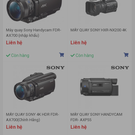
Máy quay Sony Handycam FDR-
MÁY QUAY SONY HXR-NX200 4K
AX700 (nhập khẩu)
Liên hệ
Liên hệ
Còn hàng
Còn hàng
MÁY QUAY SONY 4K HDR FDR-
MÁY QUAY SONY HANDYCAM
AX700(Chính Hãng)
FDR- AXP55
Liên hệ
Liên hệ