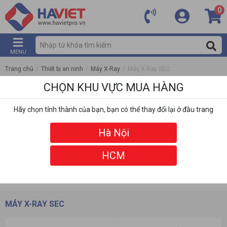
0
MENU
Trang chủ
/
Thiết bị an ninh
/
Máy X-Ray
/
Máy X-Ray SEC
CHỌN KHU VỰC MUA HÀNG
Hãy chọn tỉnh thành của bạn, bạn có thể thay đổi lại ở đầu trang
Hà Nội
HCM
DANH MỤC
BỘ LỌC
MÁY X-RAY SEC