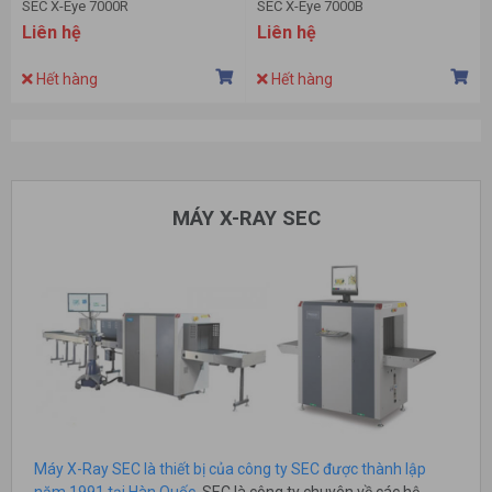
SEC X-Eye 7000R
SEC X-Eye 7000B
Liên hệ
Liên hệ
Hết hàng
Hết hàng
MÁY X-RAY SEC
Máy X-Ray SEC là thiết bị của công ty SEC được thành lập
năm 1991 tại Hàn Quốc
. SEC là công ty chuyên về các hệ