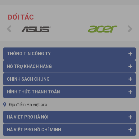
Điện thoại: 024.36 878 666 Fax:024.322 168 55 Hotline: 0975
86 85 99
Cơ sở HCM: số 61/7 Bình Giã, phường 13, quận Tân Bình, Thành
ĐỐI TÁC
phố Hồ Chí Minh.
Điện thoại: 028 38 130 866 Fax: 024.322 168 55 Hotline: 0975
86 85 99
Email:
info@havietpro.vn
- Website:
www.havietpro.vn
Fanpage:
www.facebook.com/havietpro
THÔNG TIN CÔNG TY
HỖ TRỢ KHÁCH HÀNG
CHÍNH SÁCH CHUNG
HÌNH THỨC THANH TOÁN
Địa điểm Hà việt pro
HÀ VIỆT PRO HÀ NỘI
HÀ VIỆT PRO HỒ CHÍ MINH