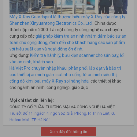
Máy X-Ray Guardspirit là thương hiệu máy X-Ray của công ty
Shenzhen Xinyuantong Electronics Co., Ltd
., China được
thành lập năm 2000. Là một công ty công nghệ cao chuyên
cung cấp các
giải pháp kiểm tra an ninh nhằm đảm bảo sự an
toàn cho cộng đồng, đem đến cho khách hàng các sản phẩm
với hiệu suất cao và hoạt động ổn định.
Ứng dụng:
Kiểm tra hành lý, bưu kiện scanner cho sân bay, lối
vào an ninh, khách sạn
…
Hà Việt Pro chuyên nhập khẩu, phân phối, lắp đặt và bảo trì
các thiết bị an ninh giám sát như cổng từ an ninh siêu thị,
cổng dò kim loại, máy X-Ray soi hàng hóa,
các thiết bị khác
cho ngành an ninh, công nghiệp, giáo dục.
Mọi chi tiết xin liên hệ:
CÔNG TY CỔ PHẦN THƯƠNG MẠI VÀ CÔNG NGHỆ HÀ VIỆT
Trụ sở: Số 11, ngách 4, ngõ 362 ,Giải Phóng, P. Thịnh Liệt, Q.
Hoàng Mai , TP Hà Nội.
Cơ sở HN: số 26 , ngõ 181 Trường Chinh, P. Khương Mai, Q. Thanh
Xem đầy đủ thông tin
Xuân, Hà Nội.