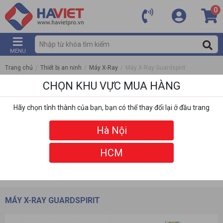
0
MENU
Trang chủ
/
Thiết bị an ninh
/
Máy X-Ray
/
Máy X-Ray Guardspirit
CHỌN KHU VỰC MUA HÀNG
Hãy chọn tỉnh thành của bạn, bạn có thể thay đổi lại ở đầu trang
Hà Nội
HCM
DANH MỤC
BỘ LỌC
MÁY X-RAY GUARDSPIRIT