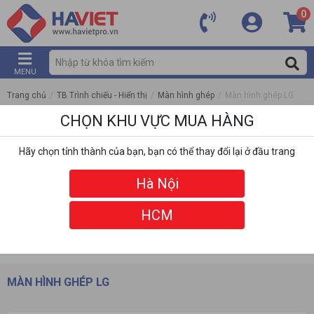
0
MENU
Trang chủ
/
TB Trình chiếu - Hiển thị
/
Màn hình ghép
/
Màn hình ghép LG
CHỌN KHU VỰC MUA HÀNG
Hãy chọn tỉnh thành của bạn, bạn có thể thay đổi lại ở đầu trang
Hà Nội
HCM
DANH MỤC
BỘ LỌC
MÀN HÌNH GHÉP LG