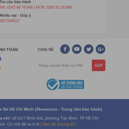
Tra cứu bảo hành
HN: 0243 68 78 666 | HCM: 0283 81 30 866
Khiếu nại - Góp ý
0977045517
ANH TOÁN
CHIA SẺ
GỬI
ên xem xét và chọn mua một máy đếm tiền ngay bây giờ
ếm tiền chính hãng trong 10 năm qua với đội ngũ nhân
 cho công việc của mình.
ơ Sở Hồ Chí Minh (Showroom - Trung tâm bảo hành)
a chỉ:
số 61/7 Bình Giã, phường Tân Bình, TP Hồ Chí
nh. Có chỗ để xe ô tô
[ Bản đồ đường đi ]