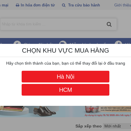
 mại
In hóa đơn điện tử
Tra cứu bảo hành
Giới thiệu
hãng
Giá ưu đãi nhất
Miễn phí vận chuyển
Hậ
CHỌN KHU VỰC MUA HÀNG
dun
Hãy chọn tỉnh thành của bạn, bạn có thể thay đổi lại ở đầu trang
Hà Nội
HCM
Sắp xếp theo