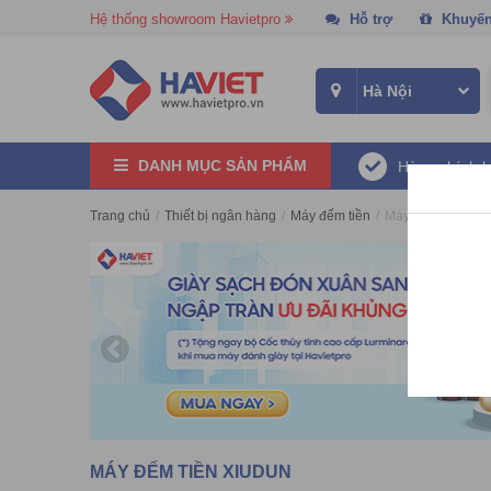
Hệ thống showroom Havietpro
Hỗ trợ
Khuyến
DANH MỤC SẢN PHẨM
Hàng chính 
Trang chủ
/
Thiết bị ngân hàng
/
Máy đếm tiền
/
Máy đếm tiền Xiu
MÁY ĐẾM TIỀN XIUDUN