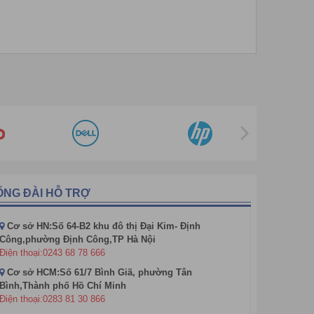
 chính xác, phát hiện tiền giả và quản lý tiền tốt
o dịch với khách hàng.
 nhiều loại tiền có mệnh giá khác nhau một cách
 : EURO,... Giảm tối đa tình trạnh báo và đếm sai số
ỔNG ĐÀI HỖ TRỢ
Cơ sở HN:Số 64-B2 khu đô thị Đại Kim- Định
Công,phường Định Công,TP Hà Nội
Điện thoại:0243 68 78 666
Cơ sở HCM:Số 61/7 Bình Giã, phường Tân
Bình,Thành phố Hồ Chí Minh
Điện thoại:0283 81 30 866