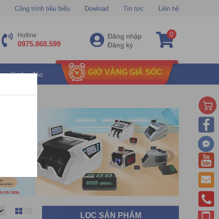
Công trình tiêu biểu
Dowload
Tin tức
Liên hệ
0
Hotline
Đăng nhập
0975.868.599
Đăng ký
GIỜ VÀNG GIÁ SỐC
u mãi chu đáo
LỌC SẢN PHẨM