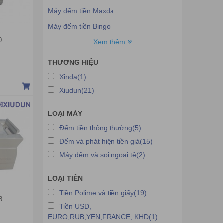
Máy đếm tiền Maxda
Máy đếm tiền Bingo
0
Máy đếm tiền Fengzin
Xem thêm
Máy đếm tiền Hofa
THƯƠNG HIỆU
Máy đếm tiền Glory
Xinda(1)
Máy đếm tiền Cashta
Xiudun(21)
Máy đếm tiền Henry
LOẠI MÁY
Máy đếm tiền Jingrui
Đếm tiền thông thường(5)
Đếm và phát hiện tiền giả(15)
Máy đếm và soi ngoại tệ(2)
LOẠI TIỀN
Tiền Polime và tiền giấy(19)
8
Tiền USD,
EURO,RUB,YEN,FRANCE, KHD(1)