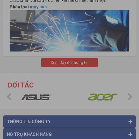
chắc chắn với cấu trúc liên kết hai chi tiết làm một.
Phân loại
máy hàn
Xem đầy đủ thông tin
ĐỐI TÁC
Máy hàn que
Máy hàn que
hoạt động dựa trên nguyên lý hàn điện nóng
chảy sử dụng điện cực dưới dạng que hàn. Que hàn thường có
vỏ bọc và không có khí bảo vệ.
Máy hàn que hay còn gọi là máy hàn hồ quang tay, vì trong
THÔNG TIN CÔNG TY
quá trình thực hiện, các thao tác hàn đều được người thợ hàn
thực hiện bằng tay. Vật liệu hàn chủ yếu là inox, sắt, thép
HỖ TRỢ KHÁCH HÀNG
mỏng. Không nên hàn đối với vật liệu là kim loại màu.