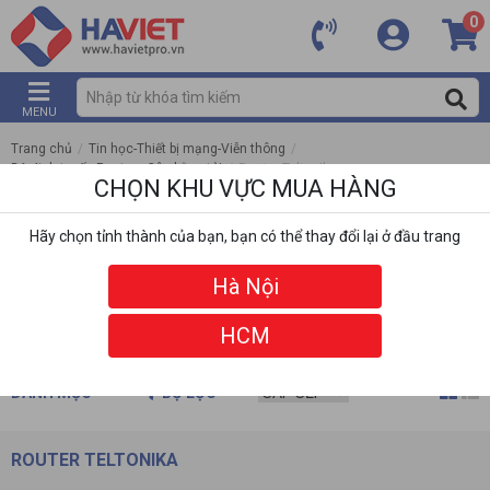
0
MENU
Trang chủ
/
Tin học-Thiết bị mạng-Viễn thông
/
Bộ định tuyến Router - Cân bằng tải
/
Router Teltonika
CHỌN KHU VỰC MUA HÀNG
Hãy chọn tỉnh thành của bạn, bạn có thể thay đổi lại ở đầu trang
Hà Nội
HCM
DANH MỤC
BỘ LỌC
ROUTER TELTONIKA