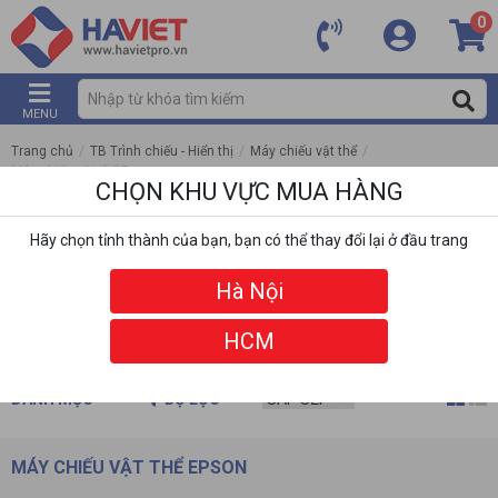
0
MENU
Trang chủ
/
TB Trình chiếu - Hiển thị
/
Máy chiếu vật thể
/
Máy chiếu vật thể Epson
CHỌN KHU VỰC MUA HÀNG
Hãy chọn tỉnh thành của bạn, bạn có thể thay đổi lại ở đầu trang
Hà Nội
HCM
DANH MỤC
BỘ LỌC
MÁY CHIẾU VẬT THỂ EPSON