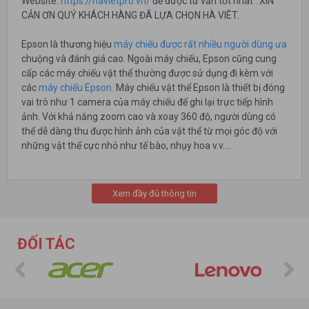
Website:
https://havietpro.vn/
để được tư vấn tốt nhât . XIN
CẢN ƠN QUÝ KHÁCH HÀNG ĐÃ LỰA CHỌN HÀ VIÊT.
Epson là thương hiệu
máy chiếu được rất nhiều người dùng ưa
chuộng và đánh giá cao. Ngoài máy chiếu, Epson cũng cung
cấp các máy chiếu vật thể thường được sử dụng đi kèm với
các
máy chiếu Epson.
Máy chiếu vật thể Epson là thiết bị đóng
vai trò như 1 camera của máy chiếu để ghi lại trực tiếp hình
ảnh. Với khả năng zoom cao và xoay 360 độ, người dùng có
thể dễ dàng thu được hình ảnh của vật thể từ mọi góc độ với
những vật thể cực nhỏ như tế bào, nhụy hoa v.v....
Những ưu đãi khi mua máy chiếu vật thể Epson
- Luôn bán máy chiếu vật thể Epson chính hãng với mức giá
Xem đầy đủ thông tin
cực tốt cho khách hàng.
- Chính sách giá tốt cho đại lý.
- Hỗ trợ demo sử dụng thử và hướng dẫn khách hàng sử dụng
ĐỐI TÁC
tại showroom.
- Được tư vấn online, qua điện thoại hoặc trực tiếp tại
showroom miễn phí bởi các chuyên viên tư vấn nhiều năm
kinh nghiệm.
Các máy chiếu vật thể Epson