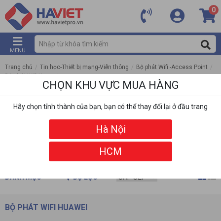
0
MENU
Trang chủ
/
Tin học-Thiết bị mạng-Viễn thông
/
Bộ phát Wifi -Access Point
/
Bộ phát Wifi Huawei
CHỌN KHU VỰC MUA HÀNG
Hãy chọn tỉnh thành của bạn, bạn có thể thay đổi lại ở đầu trang
Hà Nội
HCM
DANH MỤC
BỘ LỌC
BỘ PHÁT WIFI HUAWEI