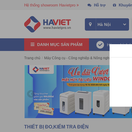
Hệ thống showroom Havietpro
Hỗ trợ
Khuyến
DANH MỤC SẢN PHẨM
Hàng chính 
Trang chủ
/
Máy Công cụ - Công nghiệp & Nông nghiệp
/
Thiết bị 
THIẾT BỊ ĐO,KIỂM TRA ĐIỆN