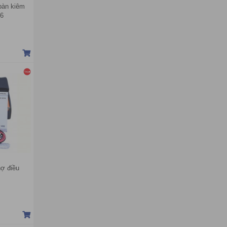
bàn kiêm
66
ợ điều