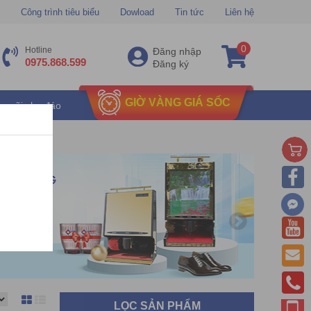
Công trình tiêu biểu
Dowload
Tin tức
Liên hệ
0
Hotline
Đăng nhập
0975.868.599
Đăng ký
GIỜ VÀNG GIÁ SỐC
u mãi chu đáo
LỌC SẢN PHẨM