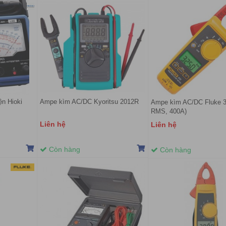
ện Hioki
Ampe kìm AC/DC Kyoritsu 2012R
Ampe kìm AC/DC Fluke 3
RMS, 400A)
Liên hệ
Liên hệ
Còn hàng
Còn hàng