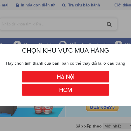
 mại
In hóa đơn điện tử
Tra cứu bảo hành
Giới thiệu
hãng
Giá ưu đãi nhất
Miễn phí vận chuyển
Hậ
CHỌN KHU VỰC MUA HÀNG
đo,kiểm tra điện
Hãy chọn tỉnh thành của bạn, bạn có thể thay đổi lại ở đầu trang
Hà Nội
HCM
Sắp xếp theo