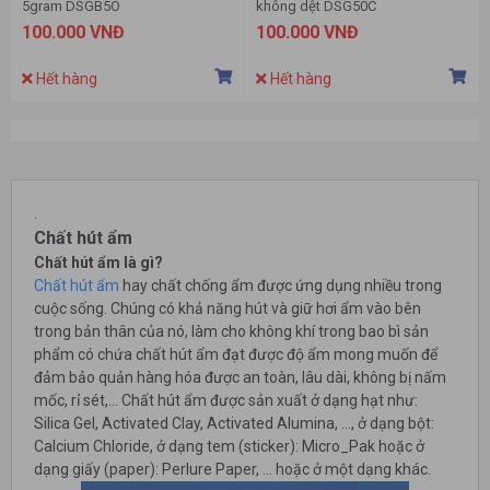
5gram DSGB5O
không dệt DSG50C
100.000 VNĐ
100.000 VNĐ
Hết hàng
Hết hàng
.
Chất hút ẩm
Chất hút ẩm là gì?
Chất hút ẩm
hay chất chống ẩm được ứng dụng nhiều trong
cuộc sống. Chúng có khả năng hút và giữ hơi ẩm vào bên
trong bản thân của nó, làm cho không khí trong bao bì sản
phẩm có chứa chất hút ẩm đạt được độ ẩm mong muốn để
đảm bảo quản hàng hóa được an toàn, lâu dài, không bị nấm
mốc, rỉ sét,... Chất hút ẩm được sản xuất ở dạng hạt như:
Silica Gel, Activated Clay, Activated Alumina, ..., ở dạng bột:
Calcium Chloride, ở dạng tem (sticker): Micro_Pak hoặc ở
dạng giấy (paper): Perlure Paper, ... hoặc ở một dạng khác.