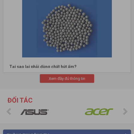
Tại sao lại phải dùng chất hút ẩm?
Ở Việt Nam do điều kiện khí hậu với độ ẩm cao thường xuyên
Xem đầy đủ thông tin
gây ảnh hưởng không nhỏ đến việc sản xuất và lưu trữ hàng
hóa. Khi thay đổi thời tiết, thay đổi nơi lưu trữ từ nơi sản xuất
đến tay người tiêu dùng, điều kiện độ ẩm mỗi nơi một khác sẽ
làm cho sản phẩm giảm chất lượng, lên men, nấm mốc, ....Vì
ĐỐI TÁC
vậy, việc sử dụng
hạt chống ẩm
là rất cần thiết đối với các
doanh nghiệp. Trong vận chuyển và lưu kho, đặc biệt là vận
chuyển container bằng đường biển sử dụng gói hút ẩm gần
như là việc bắt buộc phải có.