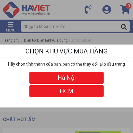
0
MENU
Trang chủ
/
Điện tử- Điện lạnh-Gia dụng
/
Chất hút ẩm
CHỌN KHU VỰC MUA HÀNG
Hãy chọn tỉnh thành của bạn, bạn có thể thay đổi lại ở đầu trang
Hà Nội
HCM
DANH MỤC
BỘ LỌC
CHẤT HÚT ẨM