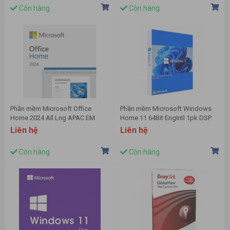
Còn hàng
Còn hàng
Phần mềm Microsoft Office
Phần mềm Microsoft Windows
Home 2024 All Lng APAC EM
Home 11 64Bit EngIntl 1pk DSP
Retail Online ESD (EP2-06796) -
KW9-00632
Liên hệ
Liên hệ
Key điện tử
Còn hàng
Còn hàng