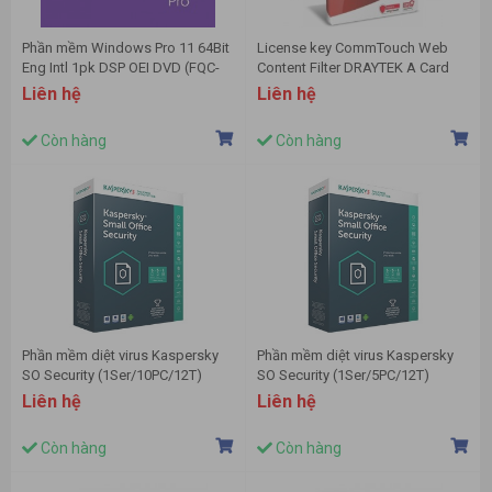
Phần mềm Windows Pro 11 64Bit
License key CommTouch Web
Eng Intl 1pk DSP OEI DVD (FQC-
Content Filter DRAYTEK A Card
10528)
Liên hệ
Liên hệ
Còn hàng
Còn hàng
Phần mềm diệt virus Kaspersky
Phần mềm diệt virus Kaspersky
SO Security (1Ser/10PC/12T)
SO Security (1Ser/5PC/12T)
Liên hệ
Liên hệ
Còn hàng
Còn hàng