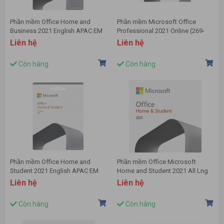
Phần mềm Office Home and
Phần mềm Microsoft Office
Business 2021 English APAC EM
Professional 2021 Online (269-
T5D-03510
17185)
Liên hệ
Liên hệ
Còn hàng
Còn hàng
Phần mềm Office Home and
Phần mềm Office Microsoft
Student 2021 English APAC EM
Home and Student 2021 All Lng
79G-05387
APAC EM PK Lic Online DwnLd
Liên hệ
Liên hệ
NR (79G-05337)
Còn hàng
Còn hàng