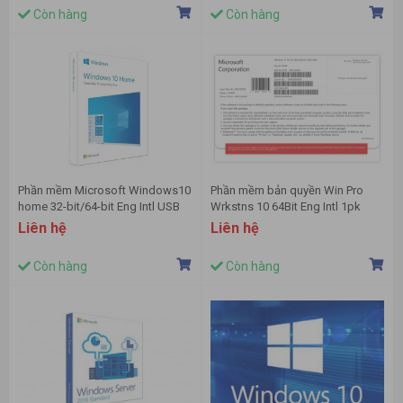
Còn hàng
Còn hàng
Phần mềm Microsoft Windows10
Phần mềm bản quyền Win Pro
home 32-bit/64-bit Eng Intl USB
Wrkstns 10 64Bit Eng Intl 1pk
RS (HAJ-00055)
DSP OEI DVD( HZV-00055)
Liên hệ
Liên hệ
Còn hàng
Còn hàng