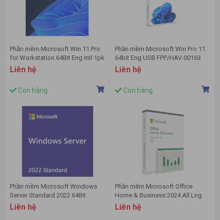
Phần mềm Microsoft Win 11 Pro
Phần mềm Microsoft Win Pro 11
for Workstation 64Bit Eng Intl 1pk
64bit Eng USB FPP/HAV-00163
DSP OEI DVD (HZV-00101)
Liên hệ
Liên hệ
Còn hàng
Còn hàng
Phần mềm Microsoft Windows
Phần mềm Microsoft Office
Server Standard 2022 64Bit
Home & Business 2024 All Lng
English 1pk DSP OEI DVD _P73-
APAC EM Retail Online ESD (EP2-
Liên hệ
Liên hệ
08328
06604) - Key điện tử