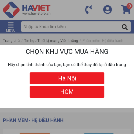
0
MENU
Trang chủ
/
Tin học-Thiết bị mạng-Viễn thông
/
Phần mềm- Hệ điều hành
CHỌN KHU VỰC MUA HÀNG
Hãy chọn tỉnh thành của bạn, bạn có thể thay đổi lại ở đầu trang
Hà Nội
HCM
DANH MỤC
BỘ LỌC
PHẦN MỀM- HỆ ĐIỀU HÀNH