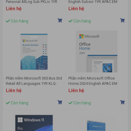
Personal AllLng Sub PKLic 1YR
English Subscr 1YR APAC EM
Online APAC EM C2R NR QQ2-
Medialess Emerging Market P10
Liên hệ
Liên hệ
00003 Key điện tử (1 năm,1 tài
(6GQ-01896)
khoản, 5 thiết bị )
Còn hàng
Còn hàng
Phần mềm Microsoft 365 Bus Std
Phần mềm Microsoft Office
Retail All Languages 1YR KLQ-
Home 2024 English APAC EM
00209
Medialess (EP2-06811) FPP/Box
Liên hệ
Liên hệ
Còn hàng
Còn hàng