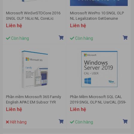
Microsoft WinSvrSTDCore 2016
Microsoft WinPro 10 SNGL OLP
SNGL OLP 16Lic NL CoreLic
NL Legalization GetGenuine
(9EM-00118)
(FQC-09478)
Liên hệ
Liên hệ
Còn hàng
Còn hàng
Phần mềm Microsoft 365 Family
Phần Mềm Microsoft SQL CAL
English APAC EM Subscr 1YR
2019 SNGL OLP NL UsrCAL (359-
Medialess P6 (6GQ-01144)
06866)
Liên hệ
Liên hệ
Hết hàng
Còn hàng