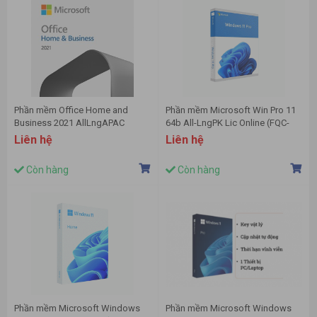
Phần mềm Office Home and
Phần mềm Microsoft Win Pro 11
Business 2021 AllLngAPAC
64b All-LngPK Lic Online (FQC-
Online T5D-03483
10572)
Liên hệ
Liên hệ
Còn hàng
Còn hàng
Phần mềm Microsoft Windows
Phần mềm Microsoft Windows