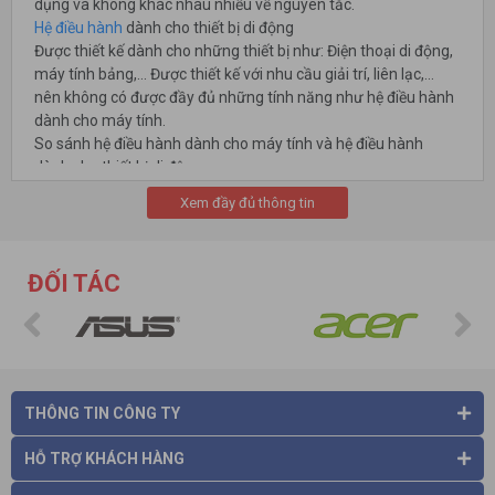
dụng và không khác nhau nhiều về nguyên tắc.
Hệ điều hành
dành cho thiết bị di động
Được thiết kế dành cho những thiết bị như: Điện thoại di động,
máy tính bảng,… Được thiết kế với nhu cầu giải trí, liên lạc,…
nên không có được đầy đủ những tính năng như hệ điều hành
dành cho máy tính.
So sánh hệ điều hành dành cho máy tính và hệ điều hành
dành cho thiết bị di động.
Hệ điều hành trên hai nền tảng này cũng có sự khác nhau, nếu
Xem đầy đủ thông tin
như hệ điều hành trên máy tính được sinh ra để đáp ứng thiên
về nhu cầu công việc, thì ngược lại thiết bị di dộng sẽ tập trung
chủ yếu về việc giải trí, liên lạc,… nhưng hiện nay hầu hết các hệ
ĐỐI TÁC
điều hành đang được cải tiến và hầu như điều có thể đáp ứng
toàn bộ các chức năng này.
THÔNG TIN CÔNG TY
HỖ TRỢ KHÁCH HÀNG