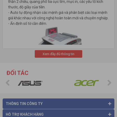
thần 2 chiều, quang phổ tia cực tím, mực in, các yếu tố kích
thước, độ giầy của tiền.
- Auto tự động nhận các mệnh giá và phân biệt các loại mệnh
giá khác nhau với công nghệ hoàn toàn mới và chuyên nghiệp.
- Ấn định số tờ cần đếm.
Xem đầy đủ thông tin
ĐỐI TÁC
-
Máy đếm tiền Jingrui
có các chức năng đếm tổng, đếm cộng
dồn, đếm theo mẻ, xoá số và dừng máy tự động, tự động phát
hiện lỗi Eror
- Các phím chức năng đơn giản, thân thiện dễ sử dụng.
- Có thiết bị hút lọc bụi, đảm bảo an toàn vệ sinh cho người sử
dụng.
THÔNG TIN CÔNG TY
- Hệ thống phần mềm update cập nhật hoàn toàn tự động
luôn đổi mới qua cổng PC internet.
HỖ TRỢ KHÁCH HÀNG