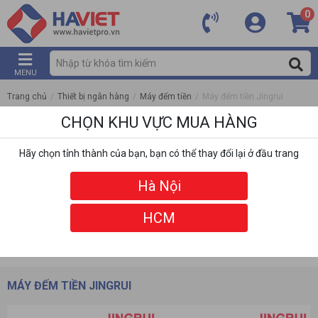
0
MENU
Trang chủ
/
Thiết bị ngân hàng
/
Máy đếm tiền
/
Máy đếm tiền Jingrui
CHỌN KHU VỰC MUA HÀNG
Hãy chọn tỉnh thành của bạn, bạn có thể thay đổi lại ở đầu trang
Hà Nội
HCM
DANH MỤC
BỘ LỌC
MÁY ĐẾM TIỀN JINGRUI