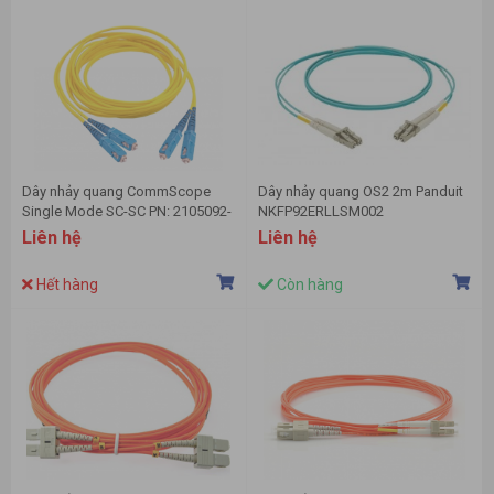
Dây nhảy quang CommScope
Dây nhảy quang OS2 2m Panduit
Single Mode SC-SC PN: 2105092-
NKFP92ERLLSM002
3
Liên hệ
Liên hệ
Hết hàng
Còn hàng