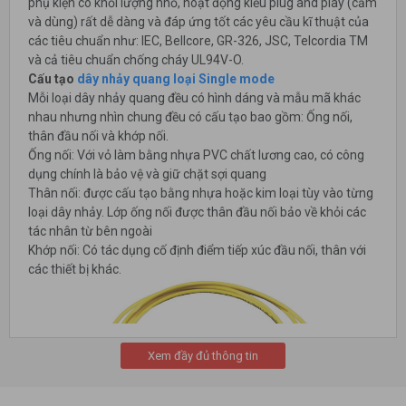
phụ kiện có khối lượng nhỏ, hoạt động kiểu plug and play (cắm
và dùng) rất dễ dàng và đáp ứng tốt các yêu cầu kĩ thuật của
các tiêu chuẩn như: IEC, Bellcore, GR-326, JSC, Telcordia TM
và cả tiêu chuẩn chống cháy UL94V-O.
Cấu tạo
dây nhảy quang loại Single mode
Mỗi loại dây nhảy quang đều có hình dáng và mẫu mã khác
nhau nhưng nhìn chung đều có cấu tạo bao gồm: Ống nối,
thân đầu nối và khớp nối.
Ống nối: Với vỏ làm bằng nhựa PVC chất lương cao, có công
dụng chính là bảo vệ và giữ chặt sợi quang
Thân nối: được cấu tạo bằng nhựa hoặc kim loại tùy vào từng
loại dây nhảy. Lớp ống nối được thân đầu nối bảo về khỏi các
tác nhân từ bên ngoài
Khớp nối: Có tác dụng cố định điểm tiếp xúc đầu nối, thân với
các thiết bị khác.
Xem đầy đủ thông tin