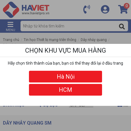
0
MENU
Trang chủ
/
Tin học-Thiết bị mạng-Viễn thông
/
Dây nhảy quang
/
Dây nhảy quang SM
CHỌN KHU VỰC MUA HÀNG
Hãy chọn tỉnh thành của bạn, bạn có thể thay đổi lại ở đầu trang
Hà Nội
HCM
DANH MỤC
BỘ LỌC
DÂY NHẢY QUANG SM