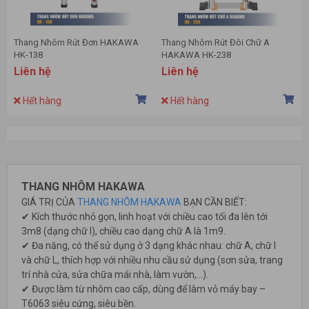
Thang Nhôm Rút Đơn HAKAWA
Thang Nhôm Rút Đôi Chữ A
HK-138
HAKAWA HK-238
Liên hệ
Liên hệ
Hết hàng
Hết hàng
THANG NHÔM HAKAWA
GIÁ TRỊ CỦA
THANG NHÔM HAKAWA
BẠN CẦN BIẾT:
✔ Kích thước nhỏ gọn, linh hoạt với chiều cao tối đa lên tới
3m8 (dạng chữ I), chiều cao dạng chữ A là 1m9.
✔ Đa năng, có thể sử dụng ở 3 dạng khác nhau: chữ A, chữ I
và chữ L, thích hợp với nhiều nhu cầu sử dụng (sơn sửa, trang
trí nhà cửa, sửa chữa mái nhà, làm vườn,…).
✔ Được làm từ nhôm cao cấp, dùng để làm vỏ máy bay –
T6063 siêu cứng, siêu bền.