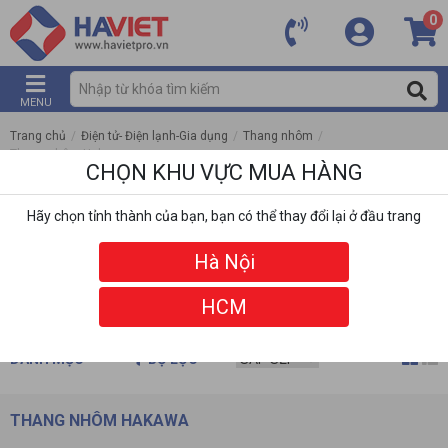
0
MENU
Trang chủ
/
Điện tử- Điện lạnh-Gia dụng
/
Thang nhôm
/
Thang nhôm Hakawa
CHỌN KHU VỰC MUA HÀNG
Hãy chọn tỉnh thành của bạn, bạn có thể thay đổi lại ở đầu trang
Hà Nội
HCM
DANH MỤC
BỘ LỌC
THANG NHÔM HAKAWA