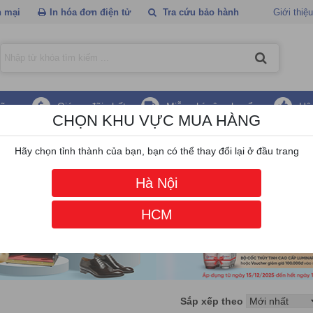
 mại
In hóa đơn điện tử
Tra cứu bảo hành
Giới thiệu
hãng
Giá ưu đãi nhất
Miễn phí vận chuyển
Hậ
CHỌN KHU VỰC MUA HÀNG
cỏ
/
Phụ kiện máy cắt cỏ
Hãy chọn tỉnh thành của bạn, bạn có thể thay đổi lại ở đầu trang
Hà Nội
HCM
Sắp xếp theo