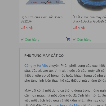
Bộ 5 lưỡi cưa kiếm sắt Bosch
Ổ cắt cước của máy cắ
S922BF
Black&Decker GL4525 (
Liên hệ
Liên hệ
Còn hàng
Còn hàng
PHỤ TÙNG MÁY CẮT CỎ
Công ty Hà Việt
chuyên Phân phối, cung cấp các thiết 
sâu, đầu xịt cao áp, bình xịt thuốc trừ sâu, máy cắt c
thiết bị gặp sự cố hỏng hóc hoặc khách hàng có nhu cầu
phụ tùng-linh kiện thay thế các thiết bị mà chúng tôi
Máy cắt cỏ là một dụng cụ thông dụng trong nông nghiệp
cây hoa màu,...là một công việc đã định hình từ rất 
việc một cách hiệu quả và tiết kiệm nhất hiện nay cho
Hà Việt đầy đủ các
phụ tùng của Máy cắt cỏ
- máy phác