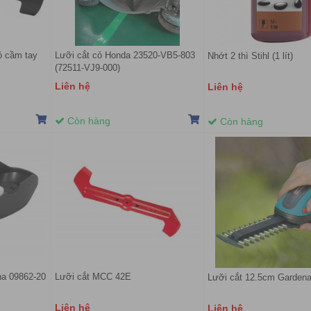
ỏ cầm tay
Lưỡi cắt cỏ Honda 23520-VB5-803
Nhớt 2 thì Stihl (1 lít)
(72511-VJ9-000)
Liên hệ
Liên hệ
Còn hàng
Còn hàng
na 09862-20
Lưỡi cắt MCC 42E
Lưỡi cắt 12.5cm Gardena
Liên hệ
Liên hệ