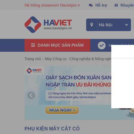
Hệ thống showroom Havietpro
Hỗ trợ
Khuyến
DANH MỤC SẢN PHẨM
Hàng chính 
Trang chủ
/
Máy Công cụ - Công nghiệp & Nông nghiệp
/
Máy cắt 
PHỤ KIỆN MÁY CẮT CỎ