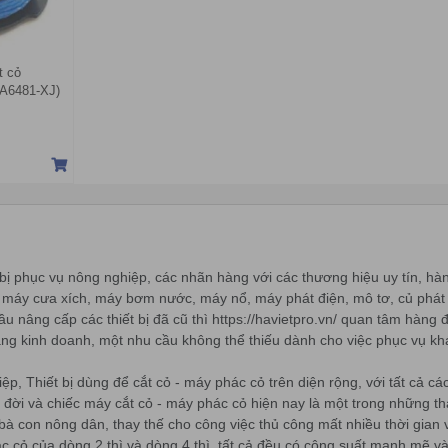
t cỏ
A6481-XJ)
bị phục vụ nông nghiệp, các nhãn hàng với các thương hiệu uy tín, hà
ỏ, máy cưa xích, máy bơm nước, máy nổ, máy phát điện, mô tơ, củ phát đ
 nâng cấp các thiết bị đã cũ thì https://havietpro.vn/ quan tâm hàng đầ
 đang kinh doanh, một nhu cầu không thể thiếu dành cho việc phục vụ k
, Thiết bị dùng để cắt cỏ - máy phác cỏ trên diện rộng, với tất cả các 
lâu đời và chiếc máy cắt cỏ - máy phác cỏ hiện nay là một trong những
 bà con nông dân, thay thế cho công việc thủ công mất nhiều thời gian 
 cỏ của dòng 2 thì và dòng 4 thì, tất cả đều có công suất mạnh mẽ và