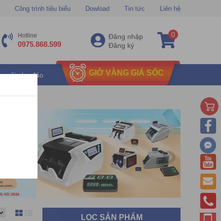
Công trình tiêu biểu
Dowload
Tin tức
Liên hệ
0
Hotline
Đăng nhập
0975.868.599
Đăng ký
GIỜ VÀNG GIÁ SỐC
u mãi chu đáo
LỌC SẢN PHẨM