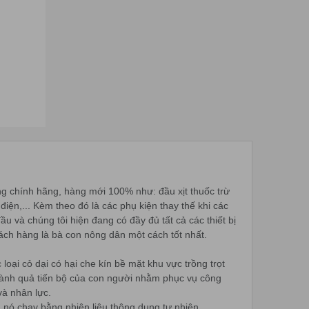
ng chính hãng, hàng mới 100% như: đầu xịt thuốc trừ
iện,... Kèm theo đó là các phụ kiện thay thế khi các
u và chúng tôi hiện đang có đầy đủ tất cả các thiết bị
hách hàng là bà con nông dân một cách tốt nhất.
loại cỏ dại có hại che kín bề mặt khu vực trồng trọt
 thành quả tiến bộ của con người nhằm phục vụ công
và nhân lực.
 nó chạy bằng nhiên liệu thông dụng tự nhiên.