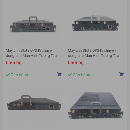
Máy tính Slots OPS I5 chuyên
Máy tính Slots OPS I5 chuyên
dụng cho Màn Hình Tương Tác,
dụng cho Màn Hình Tương Tác,
Tivi có slots V5410M
Tivi có slots TOP-U566
Liên hệ
Liên hệ
Còn hàng
Còn hàng