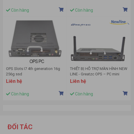
Còn hàng
Còn hàng
OPS Slots I7 4th generation 16g
THIẾT BỊ HỖ TRỢ MÀN HÌNH NEW
256g ssd
LINE - Greatzc OPS – PC mini
Liên hệ
Liên hệ
Còn hàng
Còn hàng
ĐỐI TÁC