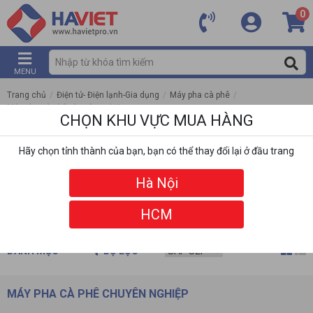
0
MENU
Trang chủ
/
Điện tử- Điện lạnh-Gia dụng
/
Máy pha cà phê
/
Máy pha cà phê chuyên nghiệp
CHỌN KHU VỰC MUA HÀNG
Hãy chọn tỉnh thành của bạn, bạn có thể thay đổi lại ở đầu trang
Hà Nội
HCM
DANH MỤC
BỘ LỌC
MÁY PHA CÀ PHÊ CHUYÊN NGHIỆP