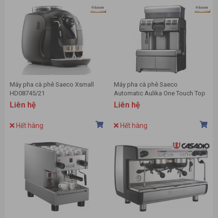
Máy pha cà phê Saeco Xsmall
Máy pha cà phê Saeco
HD08745/21
Automatic Aulika One Touch Top
RI9846/01
Liên hệ
Liên hệ
Hết hàng
Hết hàng