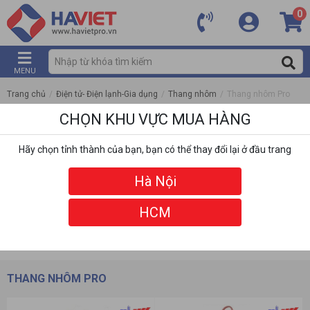
0
MENU
Trang chủ
/
Điện tử- Điện lạnh-Gia dụng
/
Thang nhôm
/
Thang nhôm Pro
CHỌN KHU VỰC MUA HÀNG
Hãy chọn tỉnh thành của bạn, bạn có thể thay đổi lại ở đầu trang
Hà Nội
HCM
DANH MỤC
BỘ LỌC
THANG NHÔM PRO