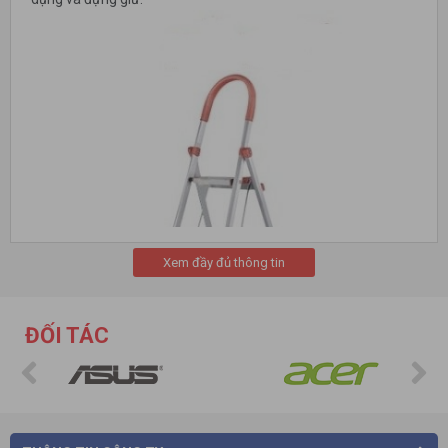
Xem đầy đủ thông tin
ĐỐI TÁC
Thang nhôm rút:
có vô cùng rộng rãi kiểu dáng, như thang rút
gọn đơn, thang nhôm rút gọn chữ A,… Thang nhôm rút được