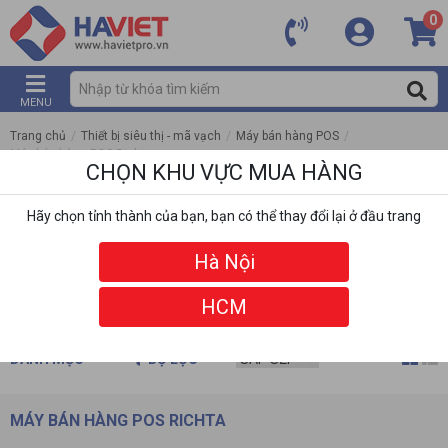
0
MENU
Trang chủ
/
Thiết bị siêu thị - mã vạch
/
Máy bán hàng POS
/
Máy bán hàng POS Richta
CHỌN KHU VỰC MUA HÀNG
Hãy chọn tỉnh thành của bạn, bạn có thể thay đổi lại ở đầu trang
Hà Nội
HCM
DANH MỤC
BỘ LỌC
MÁY BÁN HÀNG POS RICHTA