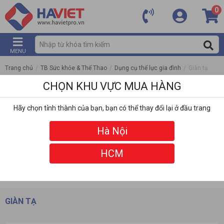
0
MENU
Trang chủ
/
TB Sức khỏe & Thể Thao
/
Dụng cụ thể lực gia đình
/
Giàn tạ
CHỌN KHU VỰC MUA HÀNG
Hãy chọn tỉnh thành của bạn, bạn có thể thay đổi lại ở đầu trang
Hà Nội
HCM
DANH MỤC
BỘ LỌC
GIÀN TẠ