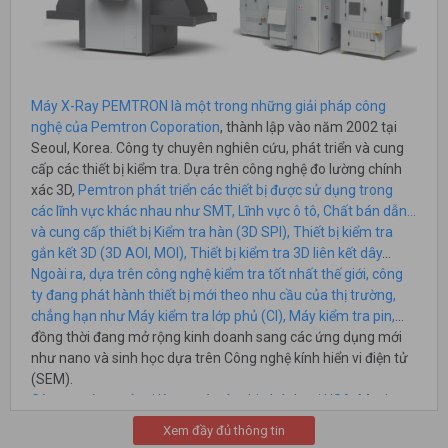
Máy X-Ray PEMTRON là một trong những giải pháp công
nghệ của Pemtron Coporation
, thành lập vào năm 2002 tại
Seoul, Korea. Công ty chuyên nghiên cứu, phát triển và cung
cấp các thiết bị kiểm tra. Dựa trên công nghệ đo lường chính
xác 3D,
Pemtron phát triển các thiết bị được sử dụng trong
các lĩnh vực khác nhau như SMT, Lĩnh vực ô tô, Chất bán dẫn…
và cung cấp thiết bị Kiểm tra hàn (3D SPI), Thiết bị kiểm tra
gắn kết 3D (3D AOI, MOI), Thiết bị kiểm tra 3D liên kết dây
…
Ngoài ra, dựa trên công nghệ kiểm tra tốt nhất thế giới, công
ty đang phát hành thiết bị mới theo nhu cầu của thị trường,
chẳng hạn như Máy kiểm tra lớp phủ (CI), Máy kiểm tra pin,
…
đồng thời đang mở rộng kinh doanh sang các ứng dụng mới
như nano và sinh học dựa trên Công nghệ kính hiển vi điện tử
(SEM).
Công ty có trụ sở tại Korea và các chi nhánh tại USA, Mexico,
Taiwan, HongKong, India, China, Germany.
Xem đầy đủ thông tin
Hà Việt Pro chuyên nhập khẩu, phân phối, lắp đặt và bảo trì