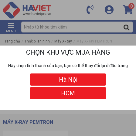
0
MENU
Trang chủ
/
Thiết bị an ninh
/
Máy X-Ray
/
Máy X-Ray PEMTRON
CHỌN KHU VỰC MUA HÀNG
Hãy chọn tỉnh thành của bạn, bạn có thể thay đổi lại ở đầu trang
Hà Nội
HCM
DANH MỤC
BỘ LỌC
MÁY X-RAY PEMTRON