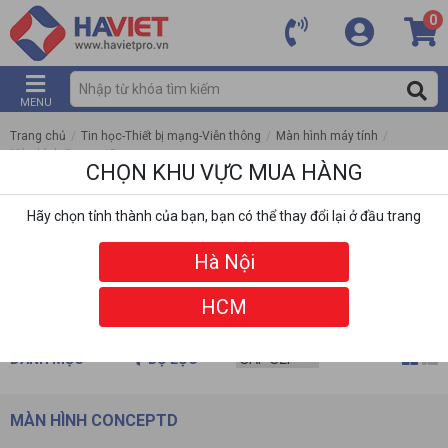
0
MENU
Trang chủ
/
Tin học-Thiết bị mạng-Viễn thông
/
Màn hình máy tính
/
Màn hình ConceptD
CHỌN KHU VỰC MUA HÀNG
Hãy chọn tỉnh thành của bạn, bạn có thể thay đổi lại ở đầu trang
Hà Nội
HCM
DANH MỤC
BỘ LỌC
MÀN HÌNH CONCEPTD