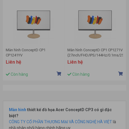
Màn hình ConceptD CP1
Màn hình ConceptD CP1 CP1271V
CP1241YV
(27inch/FHD/IPS/144Hz/0.1ms/250n
(23.8inch/FHD/IPS/144Hz/0.1ms/250nits/HDMI+DP)
Liên hệ
Liên hệ
Còn hàng
Còn hàng
Màn hình
thiết kế đồ họa Acer ConceptD CP3 có gì đặc
biệt?
CÔNG TY CỔ PHẦN THƯƠNG MẠI VÀ CÔNG NGHỆ HÀ VIỆT
là
nhầ phân phối hàng chính hãng uy