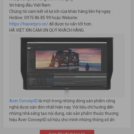
tín hàng đầu Việt Nam.
Chúng tôi cam kết về lợi ích của khác hàng liên hệ ngay :
Hotline: 0975 86 85 99 hoặc Website:
https://havietpro.vn/
để được tư vấn tốt hơn.
HÀ VIỆT XIN CẢM ƠN QUÝ KHÁCH HÀNG.
Acer ConceptD
là một trong những dòng sản phẩm công
nghệ được săn đón nhất hiện nay. Với tiêu chí hướng đến
những nhà sáng tạo nội dung, các sản phẩm thuộc thương
hiệu Acer ConceptD sở hữu cho mình những thông số ấn
tượng về chất lượng hiển thị, cùng với đó là ngôn ngữ thiết kế
thời thượng, sang trọng. Trong bài viết ngày hôm nay, hãy