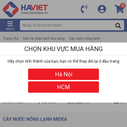
0
MENU
Trang chủ
/
Điện tử- Điện lạnh-Gia dụng
/
Cây nước nóng lạnh
/
Cây nước nóng lạnh Midea
CHỌN KHU VỰC MUA HÀNG
Hãy chọn tỉnh thành của bạn, bạn có thể thay đổi lại ở đầu trang
Hà Nội
HCM
DANH MỤC
BỘ LỌC
CÂY NƯỚC NÓNG LẠNH MIDEA