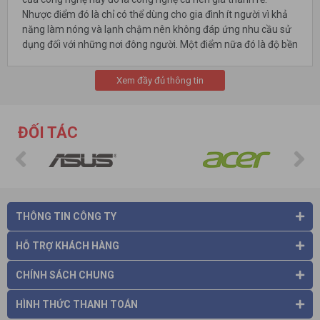
Nhược điểm đó là chỉ có thể dùng cho gia đình ít người vì khả
năng làm nóng và lạnh chậm nên không đáp ứng nhu cầu sử
dụng đối với những nơi đông người. Một điểm nữa đó là độ bền
không cao, làm lạnh không cao.
Đối với công nghệ làm lạnh bằng Block:
do đây là công nghệ
Xem đầy đủ thông tin
mới nhất và tiên tiếng hiện nay nên khả năng làm nóng và
lạnh nhanh. Nước nóng ở nhiệt độ khoảng 85-90 độ C, nước
lạnh sâu khoảng 5 độ C và khả năng làm giữ nhiệt tốt. Với
ĐỐI TÁC
nhiệt độ này bạn có thể sử dụng nước nóng để pha trà, nấu mì,
..
THÔNG TIN CÔNG TY
HỖ TRỢ KHÁCH HÀNG
CHÍNH SÁCH CHUNG
HÌNH THỨC THANH TOÁN