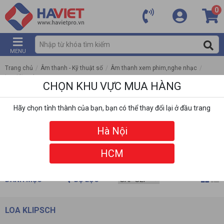
0
MENU
Trang chủ
/
Âm thanh - Kỹ thuật số
/
Âm thanh xem phim,nghe nhạc
/
Loa Klipsch
CHỌN KHU VỰC MUA HÀNG
Hãy chọn tỉnh thành của bạn, bạn có thể thay đổi lại ở đầu trang
Hà Nội
HCM
DANH MỤC
BỘ LỌC
LOA KLIPSCH