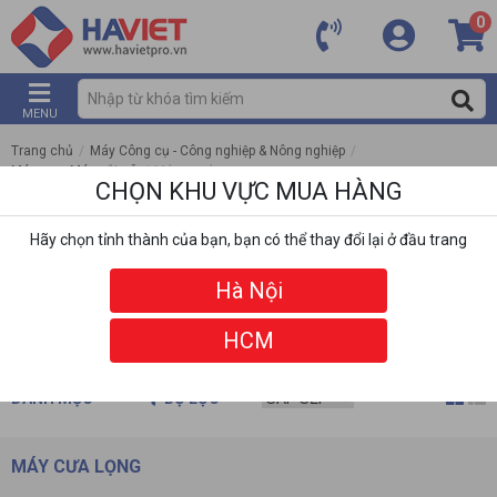
0
MENU
Trang chủ
/
Máy Công cụ - Công nghiệp & Nông nghiệp
/
Máy cưa, Máy cắt gỗ
/
Máy cưa lọng
CHỌN KHU VỰC MUA HÀNG
Hãy chọn tỉnh thành của bạn, bạn có thể thay đổi lại ở đầu trang
Hà Nội
HCM
DANH MỤC
BỘ LỌC
MÁY CƯA LỌNG