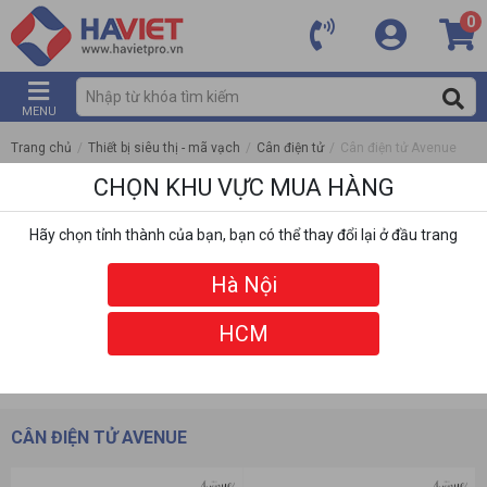
0
MENU
Trang chủ
/
Thiết bị siêu thị - mã vạch
/
Cân điện tử
/
Cân điện tử Avenue
CHỌN KHU VỰC MUA HÀNG
Hãy chọn tỉnh thành của bạn, bạn có thể thay đổi lại ở đầu trang
Hà Nội
HCM
DANH MỤC
BỘ LỌC
CÂN ĐIỆN TỬ AVENUE