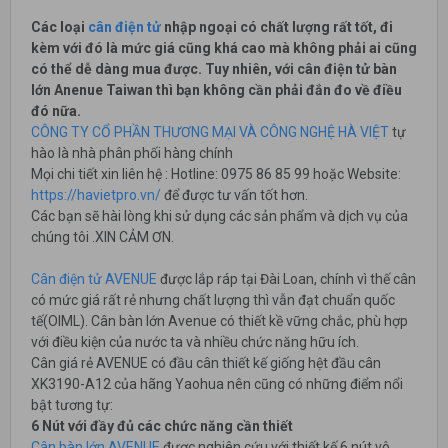
Các loại
cân điện tử
nhập ngoại có chất lượng rất tốt, đi
kèm với đó là mức giá cũng khá cao mà không phải ai cũng
có thể dễ dàng mua được. Tuy nhiên, với cân điện tử bàn
lớn Anenue Taiwan thì bạn không cần phải đắn đo về điều
đó nữa.
CÔNG TY CỔ PHẦN THƯƠNG MẠI VÀ CÔNG NGHỆ HÀ VIỆT
tự
hào là nhà phân phối hàng chính
Mọi chi tiết xin liên hệ : Hotline: 0975 86 85 99 hoặc Website:
https://havietpro.vn/
để được tư vấn tốt hơn.
Các bạn sẽ hài lòng khi sử dụng các sản phẩm và dịch vụ của
chúng tôi .XIN CẢM ƠN.
Cân điện tử AVENUE
được lắp ráp tại Đài Loan, chính vì thế cân
có mức giá rất rẻ nhưng chất lượng thì vẫn đạt chuẩn quốc
tế(OIML). Cân bàn lớn Avenue có thiết kề vững chắc, phù hợp
với điều kiện của nước ta và nhiều chức năng hữu ích.
Cân giá rẻ AVENUE có đầu cân thiết kế giống hệt đầu cân
XK3190-A12 của hãng Yaohua nên cũng có những điểm nổi
bật tương tự:
6 Nút với đầy đủ các chức năng cần thiết
Cân bàn lớn AVENUE
được nghiên cứu với thiết kế 6 nút vô