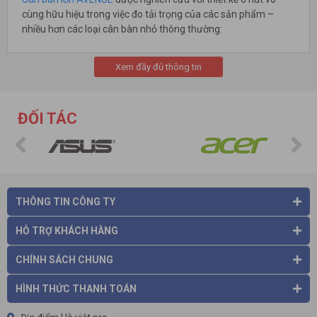
cùng hữu hiệu trong việc đo tải trọng của các sản phẩm –
nhiều hơn các loại cân bàn nhỏ thông thường:
Xem đầy đủ thông tin
ĐỐI TÁC
THÔNG TIN CÔNG TY
HỖ TRỢ KHÁCH HÀNG
ON/OFF: Bật/ Tắt thiết bị - Tự động tắt khi không sử dụng.
CHÍNH SÁCH CHUNG
ZERO: Về 0, thực hiện cân lại từ đầu.
T: Chuyển sang chế độ cân nặng.
HÌNH THỨC THANH TOÁN
UNIT: Cộng dồn trọng tải vật dụng.
Màn hình LCD 6 số với đèn LED xanh rõ nét