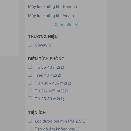
Máy lọc không khí Boneco
Máy lọc không khí Airvita
Máy lọc không khí Aeris
Xem thêm
Máy lọc không khí Xiaomi
THƯƠNG HIỆU
Máy lọc không khí Airocide
Coway(6)
Máy lọc không khí Ngọc Tuyết
DIỆN TÍCH PHÒNG
Máy lọc không khí Chungho
Từ 35-40 m2(1)
Máy lọc không khí Kangaroo
Trên 40 m2(2)
Máy lọc không khí Delonghi
Từ >30 - <35 m2(1)
Máy lọc không khí HoMedics
Từ 21- <25 m2(1)
Máy lọc không khí SKMagic
Từ 25-30 m2(1)
Máy lọc không khí Tiross
TIỆN ÍCH
Máy lọc không khí Stadler Form
Lọc được bụi mịn PM 2.5(1)
Máy lọc không khí A.O.Smith
Tạo độ ẩm không khí(1)