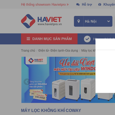
Hệ thống showroom Havietpro
Hỗ trợ
Khuyến
DANH MỤC SẢN PHẨM
Hàng chính 
Trang chủ
/
Điện tử- Điện lạnh-Gia dụng
/
Máy lọc không khí
/
Máy
MÁY LỌC KHÔNG KHÍ COWAY