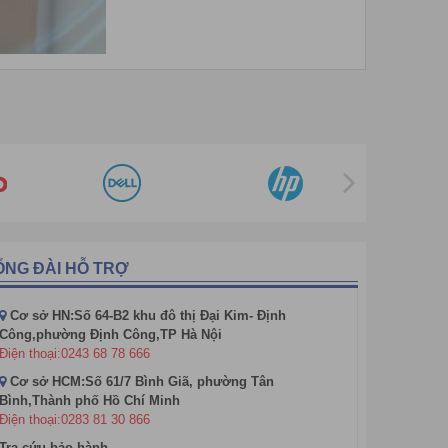
Máy lọc không khí Yakyo
Máy lọc không khí NextBase
Máy lọc không khí Trusens
Máy lọc không khí Airko
Máy lọc không khí Steiger
Máy lọc không khí Kosmen
Máy lọc không khí Casper
Máy lọc không khí Electrolux
ỔNG ĐÀI HỖ TRỢ
Máy lọc không khí Airplus
Cơ sở HN:Số 64-B2 khu đô thị Đại Kim- Định
Công,phường Định Công,TP Hà Nội
Điện thoại:0243 68 78 666
virus, các chất gây dị ứng
Cơ sở HCM:Số 61/7 Bình Giã, phường Tân
Bình,Thành phố Hồ Chí Minh
 cho sản phẩm này từ 100 tới 150 ngàn đồng, tùy thuộc
Điện thoại:0283 81 30 866
Tra cứu bảo hành