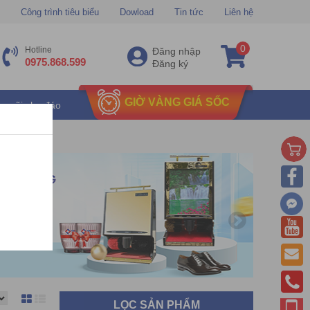
Công trình tiêu biểu
Dowload
Tin tức
Liên hệ
0
Hotline
Đăng nhập
0975.868.599
Đăng ký
GIỜ VÀNG GIÁ SỐC
u mãi chu đáo
LỌC SẢN PHẨM