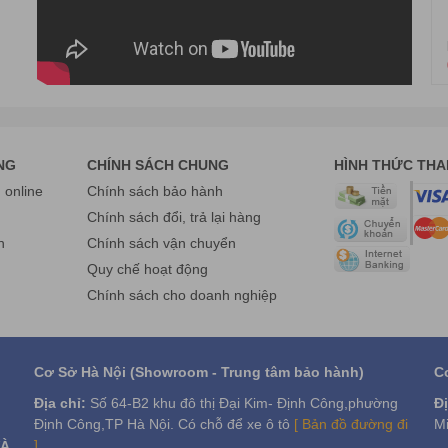
con người. Ngoài ra, trên máy có bộ cảm biến, thông báo tình trạng 
ông gian khác nhau
ng khác, bạn phải đặt trước mới có.
chỉ có chức năng lọc khí. Chỉ duy nhất Model APM-1010DH có khả năn
tốt nhất thế giới
i nhiều sản phẩm cùng chức năng khác, phù hợp với phân khúc trung b
NG
CHÍNH SÁCH CHUNG
HÌNH THỨC TH
online
Chính sách bảo hành
l máy lọc không khí Coway . Tuy nhiên, dòng sản phẩm này cũng có nhữ
g
Chính sách đổi, trả lại hàng
n
Chính sách vận chuyển
Quy chế hoạt động
Chính sách cho doanh nghiệp
Cơ Sở Hà Nội (Showroom - Trung tâm bảo hành)
C
Địa chỉ:
Số 64-B2 khu đô thị Đại Kim- Định Công,phường
Đị
Định Công,TP Hà Nội. Có chỗ để xe ô tô
[ Bản đồ đường đi
Mi
]
VÀ