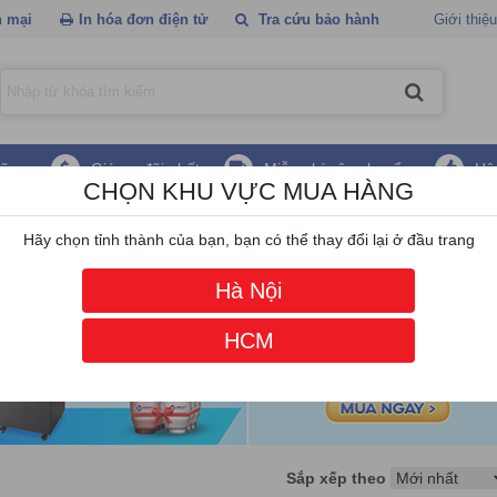
 mại
In hóa đơn điện tử
Tra cứu bảo hành
Giới thiệu
hãng
Giá ưu đãi nhất
Miễn phí vận chuyển
Hậ
CHỌN KHU VỰC MUA HÀNG
 lọc không khí Coway
Hãy chọn tỉnh thành của bạn, bạn có thể thay đổi lại ở đầu trang
Hà Nội
HCM
Sắp xếp theo