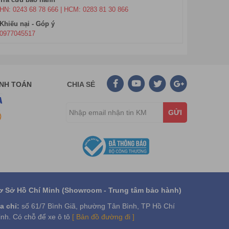
ô nhiễm không khí trong phòng thông qua màu sắc đèn
HN: 0243 68 78 666 | HCM: 0283 81 30 866
Khiếu nại - Góp ý
0977045517
g tạo ẩm. Tuy nhiên, về hiệu suất làm sạch không
ình trở lên
ANH TOÁN
CHIA SẺ
ng ưu điểm, khuyết điểm riêng.
GỬI
ơ Sở Hồ Chí Minh (Showroom - Trung tâm bảo hành)
a chỉ:
số 61/7 Bình Giã, phường Tân Bình, TP Hồ Chí
nh. Có chỗ để xe ô tô
[ Bản đồ đường đi ]