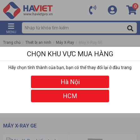
0
MENU
Trang chủ
/
Thiết bị an ninh
/
Máy X-Ray
/
Máy X-Ray GE
CHỌN KHU VỰC MUA HÀNG
Hãy chọn tỉnh thành của bạn, bạn có thể thay đổi lại ở đầu trang
Hà Nội
HCM
DANH MỤC
BỘ LỌC
MÁY X-RAY GE