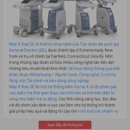
Máy X-Ray GE là thiết bị công nghệ của Tập đoàn đa quốc gia
General Electric (GE)
, được thành lập ở Schenectady, New
York và trụ sở chính tại Fairfield, Connecticut, Hoa Kỳ. Một
trong những tập đoàn sở hữu nhiều công nghệ tân tiến đạt
những tiêu chuẩn khắt khe nhất.
GE hoạt động thông qua bốn
phân đoạn: Năng lượng – Nguồn nước, Công nghệ, Cơ sở hạ
tầng, vốn Tài chính và tiêu dùng công nghiệp.
Máy X-Ray GE là một hệ thống kiểm tra tia X có độ phân giải
cao, kiểm tra thời gian thực các mối hàn và linh kiện điện tử
cũng như kiểm tra tự động
. Các tính năng sáng tạo, độc đáo
với độ chính xác định vị cực cao làm cho hệ thống trở thành
giải pháp hiệu quả và đáng tin cậy cho
một loạt các nhiệm vụ
kiểm tra 2D và 3D: R & D, phân tích lỗi, kiểm soát quy trình và
chất lượng cũng như kiểm tra ngoại tuyến tự động.
Xem đầy đủ thông tin
Hà Việt Pro chuyên nhập khẩu, phân phối, lắp đặt và bảo trì