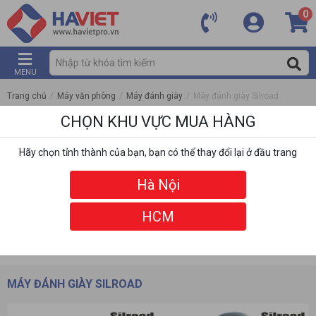
0
MENU
Trang chủ
/
Máy văn phòng
/
Máy đánh giày
/
Máy đánh giày Silroad
CHỌN KHU VỰC MUA HÀNG
Hãy chọn tỉnh thành của bạn, bạn có thể thay đổi lại ở đầu trang
Hà Nội
HCM
DANH MỤC
BỘ LỌC
MÁY ĐÁNH GIÀY SILROAD