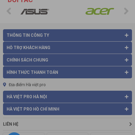
THÔNG TIN CÔNG TY
- Hiệu suất làm việc hiệu quả
HỖ TRỢ KHÁCH HÀNG
Không những chú trọng đầu tư về hình thức, mà chất lượng
cũng là một trong những mối quan tâm hàng đầu của các
CHÍNH SÁCH CHUNG
chuyên gia thiết kế. Mô tơ được sản xuất theo tiêu chuẩn
Châu Âu, hỗ trợ nâng cao hiệu suất làm việc và đạt được độ
HÌNH THỨC THANH TOÁN
bền tối đa.
- Độ bền cao
Địa điểm Hà việt pro
Máy được cấu thành từ những chất liệu cao cấp như gỗ, inox,
thép không gỉ, mô tơ nhập khẩu. Chính điều này đã giúp cho
HÀ VIỆT PRO HÀ NỘI
máy có một độ bền vượt trội. Bên cạnh đó còn hỗ trợ máy vận
hành ổn định , ít xảy ra hư hỏng, trục trặc trong suốt quá trình
HÀ VIỆT PRO HỒ CHÍ MINH
sử dụng. Nhờ vậy mà nhiều gia đình, doanh nghiệp tiết kiệm
được khá nhiều chi phí sửa chữa, bảo dưỡng hay thay mới
LIÊN HỆ
thiết bị.
- Giá thành cạnh tranh