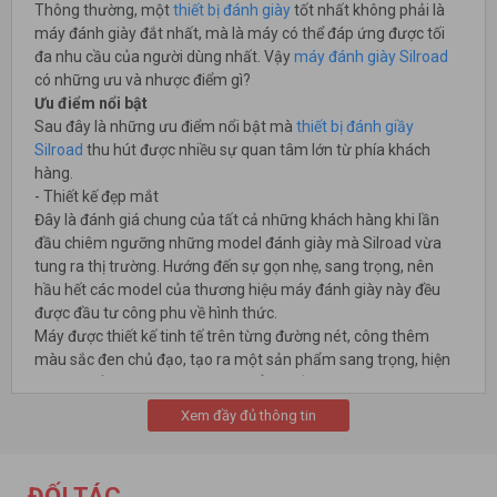
Thông thường, một
thiết bị đánh giày
tốt nhất không phải là
máy đánh giày đắt nhất, mà là máy có thể đáp ứng được tối
đa nhu cầu của người dùng nhất. Vậy
máy đánh giày Silroad
có những ưu và nhược điểm gì?
Ưu điểm nổi bật
Sau đây là những ưu điểm nổi bật mà
thiết bị đánh giầy
Silroad
thu hút được nhiều sự quan tâm lớn từ phía khách
hàng.
- Thiết kế đẹp mắt
Đây là đánh giá chung của tất cả những khách hàng khi lần
đầu chiêm ngưỡng những model đánh giày mà Silroad vừa
tung ra thị trường. Hướng đến sự gọn nhẹ, sang trọng, nên
hầu hết các model của thương hiệu máy đánh giày này đều
được đầu tư công phu về hình thức.
Máy được thiết kế tinh tế trên từng đường nét, công thêm
màu sắc đen chủ đạo, tạo ra một sản phẩm sang trọng, hiện
đại. Tô điểm thêm sự tiện nghi, đẳng cấp cho các không gian
sở hữu.
Xem đầy đủ thông tin
ĐỐI TÁC