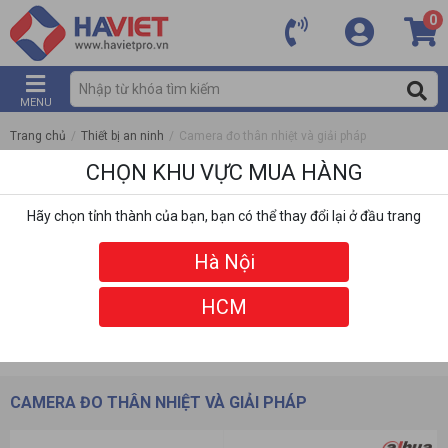
0
MENU
Trang chủ
/
Thiết bị an ninh
/
Camera đo thân nhiệt và giải pháp
CHỌN KHU VỰC MUA HÀNG
Hãy chọn tỉnh thành của bạn, bạn có thể thay đổi lại ở đầu trang
Hà Nội
HCM
DANH MỤC
BỘ LỌC
CAMERA ĐO THÂN NHIỆT VÀ GIẢI PHÁP