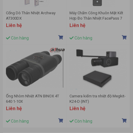
Cổng Dò Thân Nhiệt Archway
Máy Chấm Công Khuôn Mặt Kết
AT300DX
Hợp Đo Thân Nhiệt FacePass 7
IRT
Liên hệ
Liên hệ
Còn hàng
Còn hàng
Ống Nhòm Nhiệt ATN BINOX 4T
Camera kiểm tra nhiệt độ Megkit-
640 1-10X
K24-D (INT)
Liên hệ
Liên hệ
Còn hàng
Còn hàng