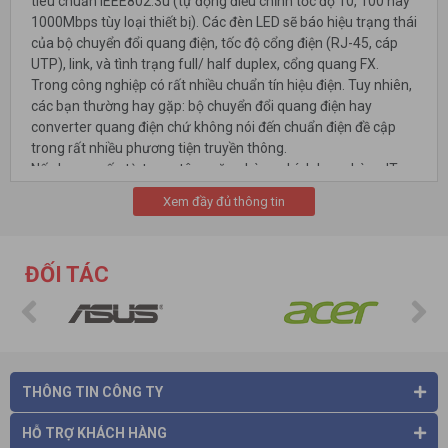
tiêu chuẩn IEEE802.3u (tự động điều chỉnh tốc độ 10, 100 hay
1000Mbps tùy loại thiết bị). Các đèn LED sẽ báo hiệu trạng thái
của bộ chuyển đổi quang điện, tốc độ cổng điện (RJ-45, cáp
UTP), link, và tình trạng full/ half duplex, cổng quang FX.
Trong công nghiệp có rất nhiều chuẩn tín hiệu điện. Tuy nhiên,
các bạn thường hay gặp: bộ chuyển đổi quang điện hay
converter quang điện chứ không nói đến chuẩn điện đề cập
trong rất nhiều phương tiện truyền thông.
Nếu bạn muốn từ trung tâm, văn phòng chính hay phòng IT
kết nối đến 14 hay 16 nhà xưởng, văn phòng chi nhánh các
Xem đầy đủ thông tin
converter quang độc lập này cũng có thể được gắn tập trung
vào các khung quản lý tập trung, các khung này có khả năng
tập trung 14 – 16 converter quang trên một khung.
ĐỐI TÁC
THÔNG TIN CÔNG TY
HỖ TRỢ KHÁCH HÀNG