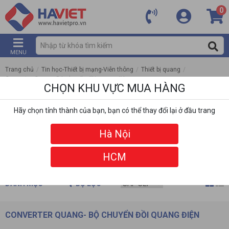
0
MENU
Trang chủ
/
Tin học-Thiết bị mạng-Viễn thông
/
Thiết bị quang
/
Converter Quang- Bộ chuyển đồi quang điện
CHỌN KHU VỰC MUA HÀNG
Hãy chọn tỉnh thành của bạn, bạn có thể thay đổi lại ở đầu trang
Hà Nội
HCM
DANH MỤC
BỘ LỌC
CONVERTER QUANG- BỘ CHUYỂN ĐỒI QUANG ĐIỆN