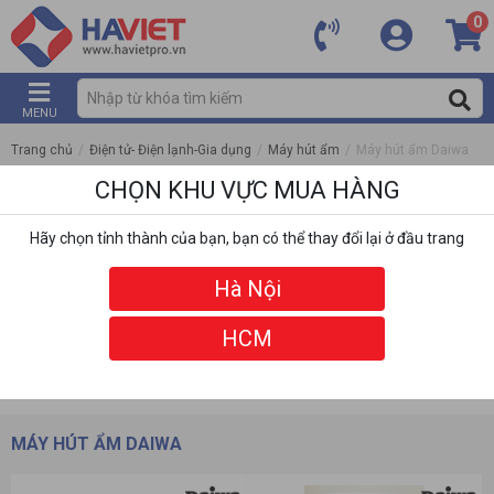
0
MENU
Trang chủ
/
Điện tử- Điện lạnh-Gia dụng
/
Máy hút ẩm
/
Máy hút ẩm Daiwa
CHỌN KHU VỰC MUA HÀNG
Hãy chọn tỉnh thành của bạn, bạn có thể thay đổi lại ở đầu trang
Hà Nội
HCM
DANH MỤC
BỘ LỌC
MÁY HÚT ẨM DAIWA