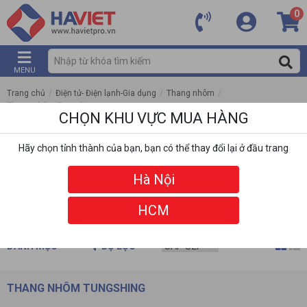
0
MENU
Trang chủ
/
Điện tử- Điện lạnh-Gia dụng
/
Thang nhôm
/
Thang nhôm Tungshing
CHỌN KHU VỰC MUA HÀNG
Hãy chọn tỉnh thành của bạn, bạn có thể thay đổi lại ở đầu trang
Hà Nội
HCM
DANH MỤC
BỘ LỌC
THANG NHÔM TUNGSHING