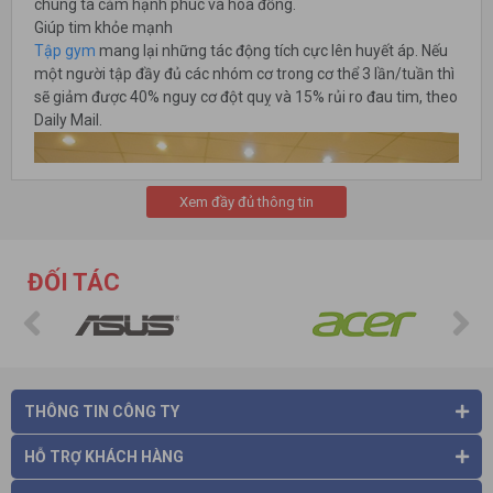
chúng ta cảm hạnh phúc và hòa đồng.
Giúp tim khỏe mạnh
Tập gym
mang lại những tác động tích cực lên huyết áp. Nếu
một người tập đầy đủ các nhóm cơ trong cơ thể 3 lần/tuần thì
sẽ giảm được 40% nguy cơ đột quỵ và 15% rủi ro đau tim, theo
Daily Mail.
Xem đầy đủ thông tin
ĐỐI TÁC
THÔNG TIN CÔNG TY
Hỗ trợ phục hồi khi mắc ung thư
Các bệnh nhân ung thư vú thường chịu nhiều tác dụng phụ
HỖ TRỢ KHÁCH HÀNG
sau khi phẩu thuật và xạ trị. Những tác dụng phụ đó có thể xảy
ra vài tháng hay kéo dài vài năm sau khi điều trị. Các nhà khoa