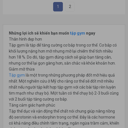
1
2
Những lợi ích sẽ khiến bạn muốn
tập gym
ngay
Thân hình đẹp hơn
Tập gym là tập để tăng cường cơ bắp trong cơ thể. Cơ bắp có
khối lượng nặng hơn mỡ nhưng mỡ lại chiếm thể tích nhiều
hơn 18 %. Do đó, tập gym đúng cách sẽ giúp bạn tăng cân,
nhưng cơ thể lại gọn gàng hơn, săn chắc và khỏe khoắn hơn.
Giảm mỡ thừa
Tập gym
là một trong những phương pháp đốt mỡ hiệu quả
nhất. Một nghiên cứu ở Mỹ cho rằng cơ thể sẽ đốt mỡ nhiều
nhất nếu người tập kết hợp tập gym với các bài tập rèn luyện
tim mạch như chạy bộ. Một tuần có thể chạy bộ 2-3 buổi cùng
với 2 buổi tập tăng cường cơ bắp.
Tăng cảm giác hạnh phúc
Tập thể dục và vận động thể chất nói chung giúp nâng nồng
độ serotonin và endorphin trong cơ thể. Đây là các hormone
có khả năng điều chỉnh tâm trạng, ngăn ngừa trầm cảm, khiến