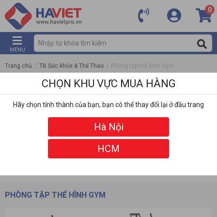
0
MENU
Trang chủ
/
TB Sức khỏe & Thể Thao
/
Phòng tập thể hình Gym
CHỌN KHU VỰC MUA HÀNG
Hãy chọn tỉnh thành của bạn, bạn có thể thay đổi lại ở đầu trang
Hà Nội
HCM
DANH MỤC
BỘ LỌC
PHÒNG TẬP THỂ HÌNH GYM