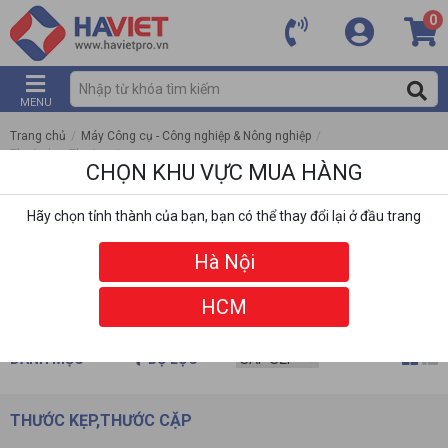
0
MENU
Trang chủ
/
Máy Công cụ - Công nghiệp & Nông nghiệp
/
Thước kẹp,Thước cặp
CHỌN KHU VỰC MUA HÀNG
Hãy chọn tỉnh thành của bạn, bạn có thể thay đổi lại ở đầu trang
Hà Nội
HCM
DANH MỤC
BỘ LỌC
THƯỚC KẸP,THƯỚC CẶP