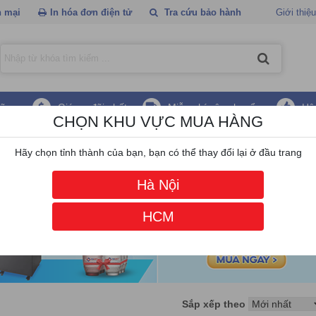
 mại
In hóa đơn điện tử
Tra cứu bảo hành
Giới thiệu
hãng
Giá ưu đãi nhất
Miễn phí vận chuyển
Hậ
CHỌN KHU VỰC MUA HÀNG
Q
Hãy chọn tỉnh thành của bạn, bạn có thể thay đổi lại ở đầu trang
Hà Nội
HCM
Sắp xếp theo