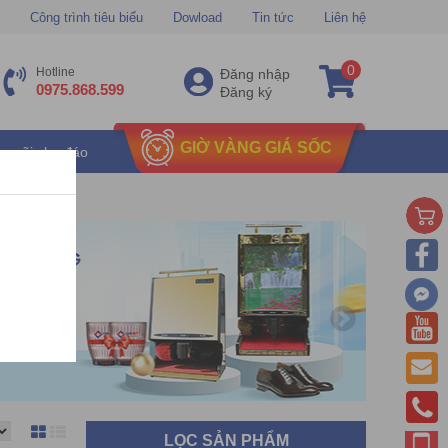
Công trình tiêu biểu
Dowload
Tin tức
Liên hệ
0
Hotline
Đăng nhập
0975.868.599
Đăng ký
GIỜ VÀNG GIÁ SỐC
u mãi chu đáo
LỌC SẢN PHẨM