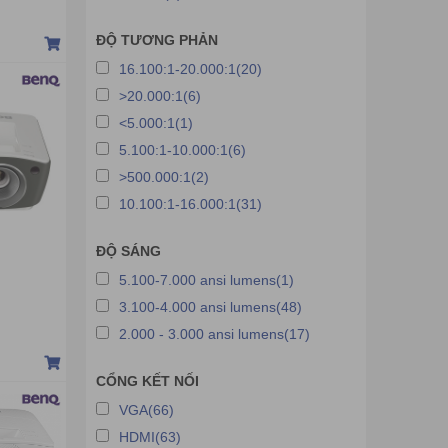
Máy chiếu 3M
Máy chiếu Hitachi
ĐỘ TƯƠNG PHẢN
16.100:1-20.000:1(20)
Máy chiếu Owens
>20.000:1(6)
Máy chiếu Sony
<5.000:1(1)
Máy chiếu HP
5.100:1-10.000:1(6)
Máy chiếu LG
>500.000:1(2)
Máy chiếu Roly
10.100:1-16.000:1(31)
Máy chiếu Asus
ĐỘ SÁNG
Máy chiếu cũ
5.100-7.000 ansi lumens(1)
Máy chiếu Samsung
3.100-4.000 ansi lumens(48)
Máy chiếu Wanbo
2.000 - 3.000 ansi lumens(17)
Máy chiếu Vimgo
Máy chiếu Czur
CỔNG KẾT NỐI
VGA(66)
Máy chiếu JCVISION
HDMI(63)
Máy chiếu HYPERVSN