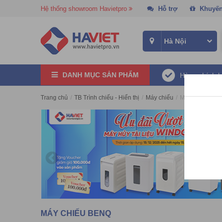
Hệ thống showroom Havietpro
Hỗ trợ
Khuyến
DANH MỤC SẢN PHẨM
Hàng chính 
Trang chủ
/
TB Trình chiếu - Hiển thị
/
Máy chiếu
/
Máy chiếu Ben
MÁY CHIẾU BENQ