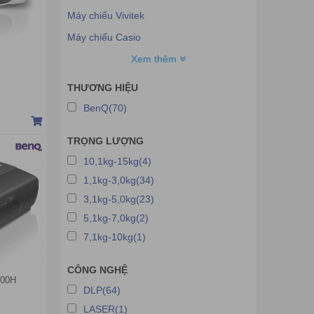
Máy chiếu Vivitek
Máy chiếu Casio
Máy chiếu Eiki
Xem thêm
Máy chiếu SMX
THƯƠNG HIỆU
Máy chiếu Acer
BenQ(70)
Máy chiếu Dell
TRỌNG LƯỢNG
Máy chiếu Tyco
10,1kg-15kg(4)
Máy chiếu Unic
1,1kg-3,0kg(34)
Máy chiếu Xiaomi
3,1kg-5,0kg(23)
Máy chiếu JMGO
5,1kg-7,0kg(2)
Máy chiếu Android
7,1kg-10kg(1)
Máy chiếu Cube
CÔNG NGHỆ
Máy chiếu H-pec
000H
DLP(64)
Máy chiếu Barco
LASER(1)