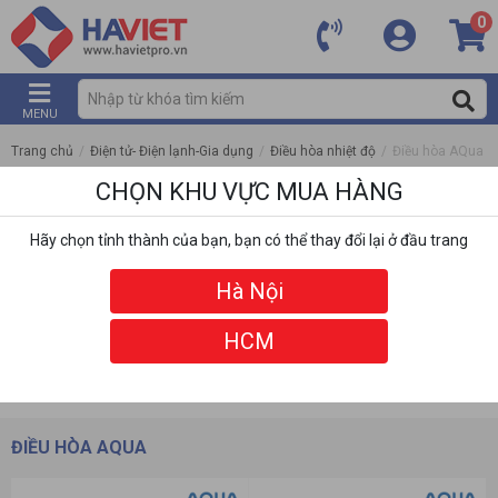
0
MENU
Trang chủ
/
Điện tử- Điện lạnh-Gia dụng
/
Điều hòa nhiệt độ
/
Điều hòa AQua
CHỌN KHU VỰC MUA HÀNG
Hãy chọn tỉnh thành của bạn, bạn có thể thay đổi lại ở đầu trang
Hà Nội
HCM
DANH MỤC
BỘ LỌC
ĐIỀU HÒA AQUA