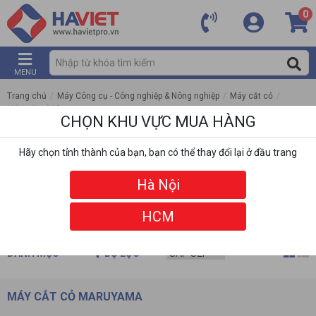
0
MENU
Trang chủ
/
Máy Công cụ - Công nghiệp & Nông nghiệp
/
Máy cắt cỏ
/
Máy cắt cỏ Maruyama
CHỌN KHU VỰC MUA HÀNG
Hãy chọn tỉnh thành của bạn, bạn có thể thay đổi lại ở đầu trang
Hà Nội
HCM
DANH MỤC
BỘ LỌC
MÁY CẮT CỎ MARUYAMA