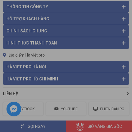
Máy cắt cỏ Maruyama sử dụng động cơ NE500, 2 thì, 1 xilanh
THÔNG TIN CÔNG TY
và làm mát bằng gió. Công suất máy lớn 2,6HP, dung tích
xilanh lên đến 49.9cc, hiệu suất làm việc cao, bền bỉ nên có thể
HỖ TRỢ KHÁCH HÀNG
dùng để cắt những cành cây có kích thước lớn. Do đó nếu như
bạn đang cần một chiếc máy cắt cỏ đa dụng thì chắc chắc
CHÍNH SÁCH CHUNG
Maruyama sẽ là một trong những lựa chọn tốt nhất.
HÌNH THỨC THANH TOÁN
Máy cắt cỏ
Maruyama
Địa điểm Hà việt pro
HÀ VIỆT PRO HÀ NỘI
HÀ VIỆT PRO HỒ CHÍ MINH
LIÊN HỆ
FACEBOOK
YOUTUBE
PHIÊN BẢN PC
GỌI NGAY
GIỜ VÀNG GIÁ SỐC