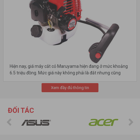
Hiện nay, giá máy cắt cỏ Maruyama hiện đang ở mức khoảng
6.5 triệu đồng. Mức giá này không phải là đắt nhưng cũng
không phải rẻ, tuy vậy với những gì được trang bị thì số tiền
người nông dân bỏ ra là xứng đáng.
Xem đầy đủ thông tin
Máy cắt cỏ Maruyama có thiết kế nhỏ gọn, cầm tay khá tiện
dụng với trọng lượng 8,1kg, kích thước 2000mm x 280mm x
ĐỐI TÁC
250mm (dài x rộng x cao) có thể mang theo hoặc đeo vai
trong quá trình sử dụng. Cùng với các chi tiết tay cầm bằng
cao su, điều này giúp người sử dụng thoải mái hơn khi điều
khiển máy một cách dễ dàng.