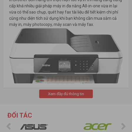
cấp khá nhiều giải pháp máy in đa năng All-in-one vừa in lại
vừa có thể sao chụp, quét hay fax tài liệu để tiết kiệm chi phí
cũng như diện tích sử dụng khi bạn không cần mua sắm cả
máy in, máy photocopy, máy scan và máy fax.
Xem đầy đủ thông tin
Mua máy in Brother loại nào tốt?
ĐỐI TÁC
Để mua được một chiếc máy in Brother tốt, bạn cần lưu ý
chọn máy sao cho phù hợp với nhu cầu sử dụng của mình. Ví
dụ, để phục vụ in tài liệu thông thường thì chỉ cần máy in laser,