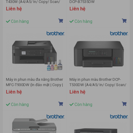
T430W (A4/A5/ In/ Copy/ Scan/
DCP-B7535DW
USB/ WIFI)
Liên hệ
Liên hệ
Còn hàng
Còn hàng
Máy in phun màu đa năng Brother
Máy in phun màu Brother DCP-
MFC-T930DW (In đảo mặt | Copy |
T530DW (A4/A5/ In/ Copy/ Scan/
Scan | Fax | A4 | A5| USB | LAN |
Đảo mặt/ ADF/ USB/ WIFI)
Liên hệ
Liên hệ
WIFI)
Còn hàng
Còn hàng