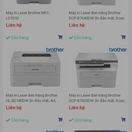
Máy in Laser Brother MFC-
Máy in Laser đen trắng Brother
L2701D
DCP-B7640DW (In đảo mặt, Scan
ADF 1 mặt, Copy, A4, USB, LAN,
Liên hệ
Liên hệ
WIFI)
Còn hàng
Còn hàng
Máy in Laser đen trắng Brother
Máy in Laser đen trắng Brother
HL-B2180DW (In đảo mặt, A4,
DCP-B7620DW (In đảo mặt, Scan,
USB, WIFI)
Copy, A4, USB, LAN, WIFI)
Liên hệ
Liên hệ
Còn hàng
Còn hàng