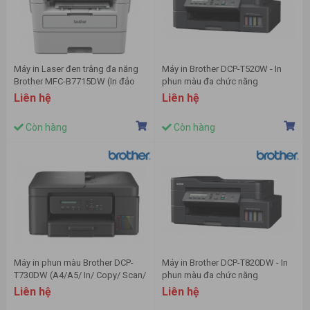
Máy in Laser đen trắng đa năng
Máy in Brother DCP-T520W - In
Brother MFC-B7715DW (In đảo
phun màu đa chức năng
mặt| Copy| Scan ADF 1 mặt| Fax|
Liên hệ
Liên hệ
A4,| A5| USB| LAN| WIFI)
Còn hàng
Còn hàng
Máy in phun màu Brother DCP-
Máy in Brother DCP-T820DW - In
T730DW (A4/A5/ In/ Copy/ Scan/
phun màu đa chức năng
Đảo mặt/ ADF/ USB/ WIFI)
Liên hệ
Liên hệ