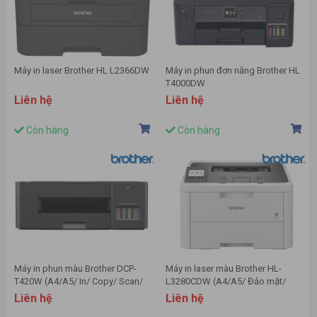
Máy in laser Brother HL L2366DW
Máy in phun đơn năng Brother HL
T4000DW
Liên hệ
Liên hệ
Còn hàng
Còn hàng
Máy in phun màu Brother DCP-
Máy in laser màu Brother HL-
T420W (A4/A5/ In/ Copy/ Scan/
L3280CDW (A4/A5/ Đảo mặt/
USB/ WIFI)
USB/ LAN/ WIFI)
Liên hệ
Liên hệ