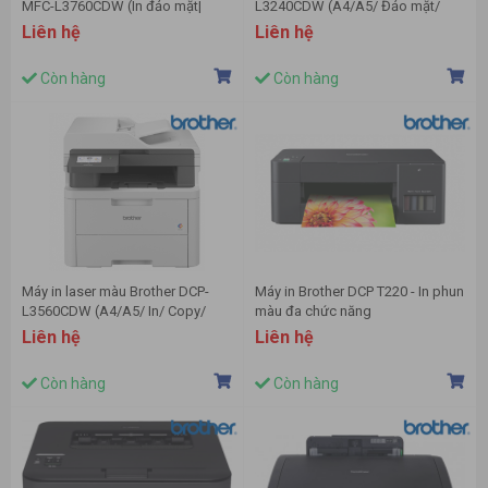
MFC-L3760CDW (In đảo mặt|
L3240CDW (A4/A5/ Đảo mặt/
Copy| Scan| Fax| A4| A5| USB|
USB/ LAN/ WIFI)
Liên hệ
Liên hệ
LAN| WIFI)
Còn hàng
Còn hàng
Máy in laser màu Brother DCP-
Máy in Brother DCP T220 - In phun
L3560CDW (A4/A5/ In/ Copy/
màu đa chức năng
Scan/ Đảo mặt/ ADF/ USB/ LAN/
Liên hệ
Liên hệ
WIFI)
Còn hàng
Còn hàng