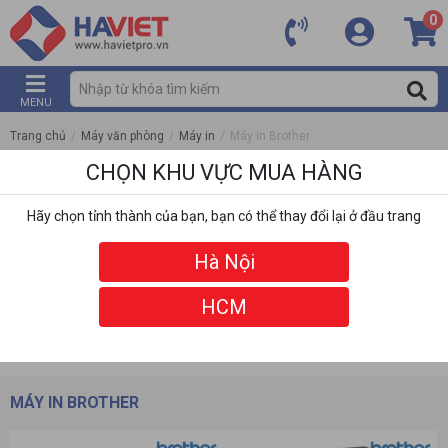
0
MENU
Trang chủ
/
Máy văn phòng
/
Máy in
/
Máy in Brother
CHỌN KHU VỰC MUA HÀNG
Hãy chọn tỉnh thành của bạn, bạn có thể thay đổi lại ở đầu trang
Hà Nội
HCM
DANH MỤC
BỘ LỌC
MÁY IN BROTHER