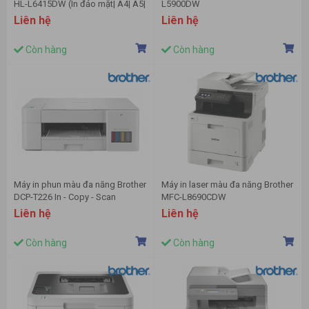
HL-L6415DW (In đảo mặt| A4| A5|
L5900DW
USB| LAN| WIFI)
Liên hệ
Liên hệ
Còn hàng
Còn hàng
Máy in phun màu đa năng Brother
Máy in laser màu đa năng Brother
DCP-T226 In - Copy - Scan
MFC-L8690CDW
Liên hệ
Liên hệ
Còn hàng
Còn hàng