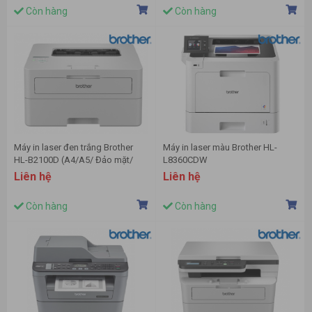
Còn hàng
Còn hàng
Máy in laser đen trắng Brother
Máy in laser màu Brother HL-
HL-B2100D (A4/A5/ Đảo mặt/
L8360CDW
USB)
Liên hệ
Liên hệ
Còn hàng
Còn hàng