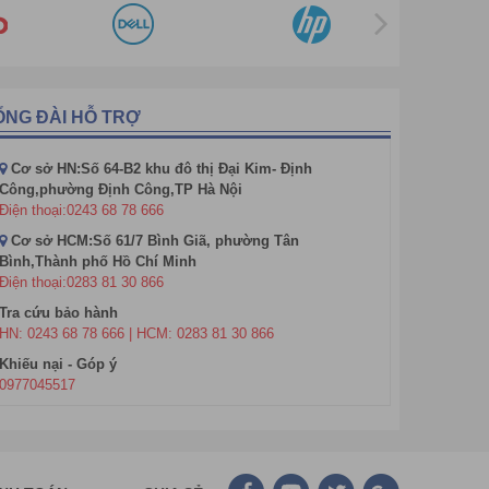
hiến thiết bị trở nên sang trọng và hiện đại hơn. Các
máy chiếu này. Mỗi bộ phận lại mang một chức năng
.000 giờ. Người dùng sẽ tiết kiệm được rất nhiều chi
máy tính, điện thoại, các loại Đầu DVD/CD, máy chơi
ỔNG ĐÀI HỖ TRỢ
 Vì vậy mà người dùng sẽ được trải nghiệm những ứng
Cơ sở HN:Số 64-B2 khu đô thị Đại Kim- Định
Công,phường Định Công,TP Hà Nội
Điện thoại:0243 68 78 666
Tyco T1500, T1500A, T2500, D1600,…
Cơ sở HCM:Số 61/7 Bình Giã, phường Tân
Bình,Thành phố Hồ Chí Minh
 cấu hình cao hơn nên nó còn được dùng cho các kiểu
Điện thoại:0283 81 30 866
Tra cứu bảo hành
HN: 0243 68 78 666 | HCM: 0283 81 30 866
CH HÀNG ĐÃ LỰA CHỌN HÀ VIÊT.
Khiếu nại - Góp ý
0977045517