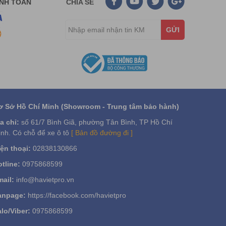
ANH TOÁN
CHIA SẺ
GỬI
ơ Sở Hồ Chí Minh (Showroom - Trung tâm bảo hành)
a chỉ:
số 61/7 Bình Giã, phường Tân Bình, TP Hồ Chí
nh. Có chỗ để xe ô tô
[ Bản đồ đường đi ]
ện thoại:
02838130866
tline:
0975868599
ail:
info@havietpro.vn
anpage:
https://facebook.com/havietpro
lo/Viber:
0975868599