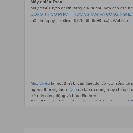
Máy chiếu Tyco
Máy chiếu Tyco chính hãng giá rẻ phù hợp cho các nhu 
CÔNG TY CỔ PHẦN THƯƠNG MẠI VÀ CÔNG NGHỆ 
Liên hê ngay : Hotline: 0975 86 85 99 hoặc Website:
h
M
áy chiếu
là một thiết bị cần thiết đối với đời sống 
người, thương hiệu
Tyco
đã tạo ra dòng máy chiếu chuy
trở nên sống động và hấp dẫn hơn.
Đặc điểm và những tính năng nổi bật của
máy chi
Là
dòng máy chiếu mini
chuyên phục vụ cho cuộc sống 