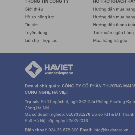
THÔNG TIN CÔNG TY
HỖ TRỢ KHÁCH HÀ
Giới thiệu
Hướng dẫn mua hàng 
Hồ sơ năng lực
Hướng dẫn mua hàn
Tin tức
Hướng dẫn thanh toá
Tuyển dụng
Tài khoản ngân hàng
Liên hệ - hợp tác
Mua hàng trả góp
Đơn vị chủ quản: CÔNG TY CỔ PHẦN THƯƠNG MẠI 
CÔNG NGHỆ HÀ VIỆT
Trụ sở:
Số 11,ngách 4, ngõ 362 Giải Phóng,Phường Định
Công,Hà Nội.
Mã số doanh nghiệp:
0107331276
Do sở KH & ĐT Thành
Phố Hà Nội cấp ngày 22/02/2016
Điện thoại:
024.36 878 666
Email:
info@havietpro.vn