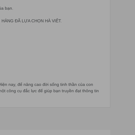
Máy chiếu VERTEX
ủa bạn.
ÁCH HÀNG ĐÃ LỰA CHỌN HÀ VIÊT.
 Hiện nay, để nâng cao đời sống tinh thần của con
một công cụ đắc lực để giúp bạn truyền đạt thông tin
có thiết kế đơn giản, nhỏ gọn và dễ dàng di chuyển.