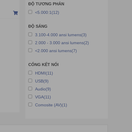
Máy chiếu 3M
ĐỘ TƯƠNG PHẢN
Máy chiếu Hitachi
<5.000:1(12)
Máy chiếu Owens
ĐỘ SÁNG
Máy chiếu Sony
3.100-4.000 ansi lumens(3)
Máy chiếu HP
2.000 - 3.000 ansi lumens(2)
Máy chiếu LG
<2.000 ansi lumens(7)
Máy chiếu Roly
CỔNG KẾT NỐI
Máy chiếu Asus
HDMI(11)
Máy chiếu cũ
USB(9)
Máy chiếu Samsung
Audio(9)
Máy chiếu Wanbo
VGA(11)
Máy chiếu Vimgo
Comosite (AV)(1)
Máy chiếu Czur
Máy chiếu JCVISION
Máy chiếu HYPERVSN