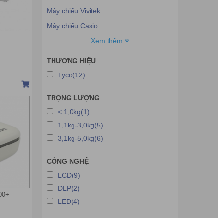
Máy chiếu Vivitek
Máy chiếu Casio
Máy chiếu Eiki
Xem thêm
Máy chiếu SMX
THƯƠNG HIỆU
Máy chiếu Acer
Tyco(12)
Máy chiếu Dell
TRỌNG LƯỢNG
Máy chiếu Tyco
< 1,0kg(1)
Máy chiếu Unic
1,1kg-3,0kg(5)
Máy chiếu Xiaomi
3,1kg-5,0kg(6)
Máy chiếu JMGO
CÔNG NGHỆ
Máy chiếu Android
LCD(9)
Máy chiếu Cube
DLP(2)
Máy chiếu H-pec
00+
LED(4)
Máy chiếu Barco