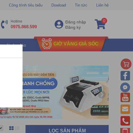
Công trình tiêu biểu
Dowload
Tin tức
Liên hệ
0
Hotline
Đăng nhập
0975.868.599
Đăng ký
GIỜ VÀNG GIÁ SỐC
u mãi chu đáo
LỌC SẢN PHẨM