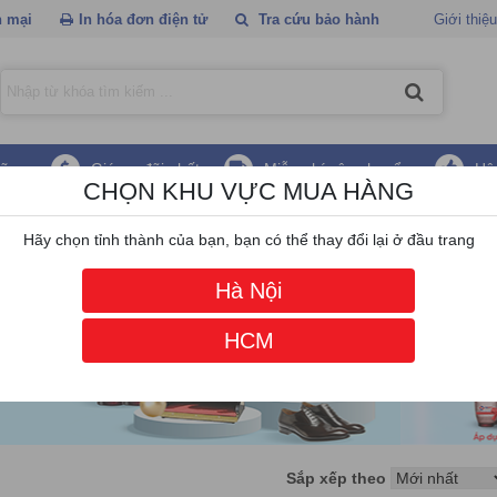
 mại
In hóa đơn điện tử
Tra cứu bảo hành
Giới thiệu
hãng
Giá ưu đãi nhất
Miễn phí vận chuyển
Hậ
CHỌN KHU VỰC MUA HÀNG
Hãy chọn tỉnh thành của bạn, bạn có thể thay đổi lại ở đầu trang
Hà Nội
HCM
Sắp xếp theo