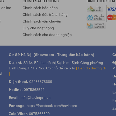
NG
CHÍNH SÁCH CHUNG
HÌNH THỨC TH
online
Chính sách bảo hành
g
Chính sách đổi, trả lại hàng
n
Chính sách vận chuyển
Quy chế hoạt động
Chính sách cho doanh nghiệp
Cơ Sở Hà Nội (Showroom - Trung tâm bảo hành)
C
Địa chỉ:
Số 64-B2 khu đô thị Đại Kim- Định Công,phường
Đị
Định Công,TP Hà Nội. Có chỗ để xe ô tô
[ Bản đồ đường đi
Mi
]
VÀ
Đi
Điện thoại:
02436878666
Ho
Hotline:
0975868599
Em
Email:
info@havietpro.vn
F
Fanpage:
https://facebook.com/havietpro
Za
Zalo/Viber:
0975868599