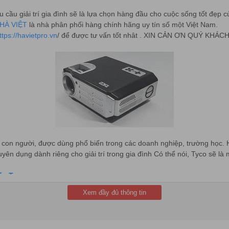
cầu giải trí gia đình sẽ là lựa chọn hàng đầu cho cuộc sống tốt đẹp c
HÀ VIỆT
là nhà phân phối hàng chính hãng uy tín số một Việt Nam.
ttps://havietpro.vn
/ để được tư vấn tốt nhât . XIN CẢN ƠN QUÝ KH
của con người, được dùng phổ biến trong các doanh nghiệp, trường học.
ên dụng dành riêng cho giải trí trong gia đình Có thể nói, Tyco sẽ là 
ếu Tyco
Xem đầy đủ thông tin
giải trí tinh thần của các gia đình. Các các sản phẩm thuộc Tyco đều 