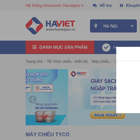
Hệ thống showroom Havietpro
Hỗ trợ
Khuyến
DANH MỤC SẢN PHẨM
Hàng chính 
Trang chủ
/
TB Trình chiếu - Hiển thị
/
Máy chiếu
/
Máy chiếu Tyco
MÁY CHIẾU TYCO