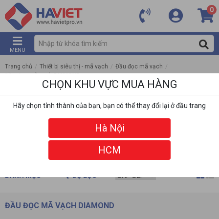
0
MENU
Trang chủ
/
Thiết bị siêu thị - mã vạch
/
Đầu đọc mã vạch
/
Đầu đọc mã vạch DIAMOND
CHỌN KHU VỰC MUA HÀNG
Hãy chọn tỉnh thành của bạn, bạn có thể thay đổi lại ở đầu trang
Hà Nội
HCM
DANH MỤC
BỘ LỌC
ĐẦU ĐỌC MÃ VẠCH DIAMOND