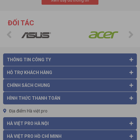
Xem đầy đủ thông tin
ĐỐI TÁC
Đầu đọc mã vạch Diamond
được thiết kế theo công nghệ hiện
đại, thiết kế nhỏ gọn tiện lợi sẽ giúp cho công việc được sử lý
một cách nhanh chóng và hiệu quả nhất.
THÔNG TIN CÔNG TY
Đầu đọc mã vạch Diamond
với tốc độ đọc mã vạch nhanh,
khả năng đọc được mã vạch mờ xước, mã vạch trong túi nilon
HỖ TRỢ KHÁCH HÀNG
và những mã vạch nhỏ.
CHÍNH SÁCH CHUNG
HÌNH THỨC THANH TOÁN
Địa điểm Hà việt pro
HÀ VIỆT PRO HÀ NỘI
HÀ VIỆT PRO HỒ CHÍ MINH