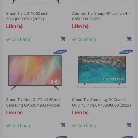
Smart Tivi LG 4K 50 inch
Android Tivi Sharp 4K 55 inch 4T-
50UQ8000PSC (2022)
C55DJ3X (2022)
Liên hệ
Liên hệ
Còn hàng
Còn hàng
Smart Tivi Neo QLED 4K 50 inch
Smart Tivi Samsung 4K Crystal
Samsung QA50QN90B (Model
UHD 43 inch UA43BU8000 (2022)
2022)
Liên hệ
Liên hệ
Còn hàng
Còn hàng