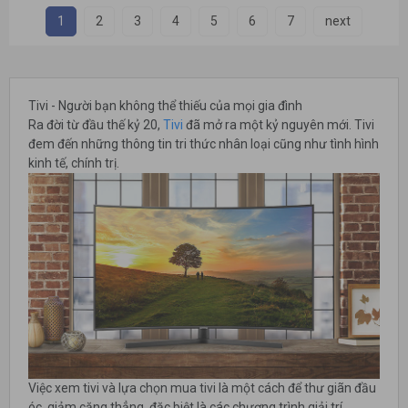
1
2
3
4
5
6
7
next
Tivi - Người bạn không thể thiếu của mọi gia đình
Ra đời từ đầu thế kỷ 20,
Tivi
đã mở ra một kỷ nguyên mới. Tivi
đem đến những thông tin tri thức nhân loại cũng như tình hình
kinh tế, chính trị.
Việc xem tivi và lựa chọn mua tivi là một cách để thư giãn đầu
óc, giảm căng thẳng, đặc biệt là các chương trình giải trí,