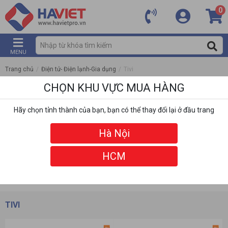
0
MENU
Trang chủ
/
Điện tử- Điện lạnh-Gia dụng
/
Tivi
CHỌN KHU VỰC MUA HÀNG
Hãy chọn tỉnh thành của bạn, bạn có thể thay đổi lại ở đầu trang
Hà Nội
HCM
DANH MỤC
BỘ LỌC
TIVI