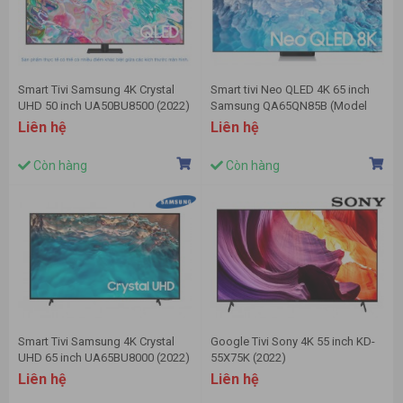
Smart Tivi Samsung 4K Crystal
Smart tivi Neo QLED 4K 65 inch
UHD 50 inch UA50BU8500 (2022)
Samsung QA65QN85B (Model
2022)
Liên hệ
Liên hệ
Còn hàng
Còn hàng
Smart Tivi Samsung 4K Crystal
Google Tivi Sony 4K 55 inch KD-
UHD 65 inch UA65BU8000 (2022)
55X75K (2022)
Liên hệ
Liên hệ