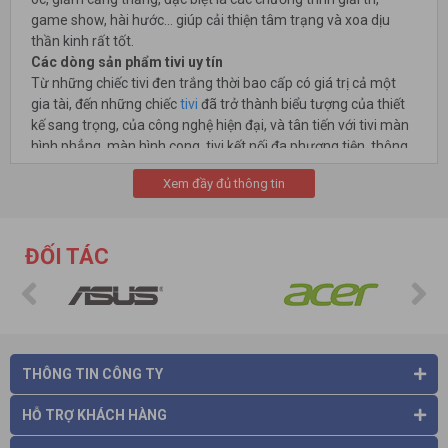
game show, hài hước... giúp cải thiện tâm trạng và xoa dịu
thần kinh rất tốt.
Các dòng sản phẩm tivi uy tín
Từ những chiếc tivi đen trắng thời bao cấp có giá trị cả một
gia tài, đến những chiếc
tivi
đã trở thành biểu tượng của thiết
kế sang trọng, của công nghệ hiện đại, và tân tiến với tivi màn
hình phẳng, màn hình cong, tivi kết nối đa phương tiện, thông
minh. Vì vậy đã có rất nhiều thương hiệu sản xuất tivi với nhiều
Xem đầy đủ thông tin
mức giá tivi hợp lý. Điển hình như :
Tivi Samsung
,
Tivi LG
,
Tivi
Asanzo
,
Tivi Sony
, T
ivi Panasonic
,
Tivi Toshiba
,
Cách lựa chọn mua tivi hoàn hảo cho nhu cầu của gia đình
bạn
ĐỐI TÁC
Smart Tivi Samsung
nổi bật với kiểu dáng bắt mắt, trẻ trung
với viền màn hình siêu mỏng, cùng độ phân giải Full HD, cho
phép tivi tái hiện hình ảnh rõ nét, màu sắc rực rỡ, phong phú.
Android
Tivi Sony
mang trong mình thiết kế quyến rũ với viền
màn hình siêu mỏng, đường viền thanh mảnh, được kết hợp
THÔNG TIN CÔNG TY
chân đế sáng bóng giúp cho tổng thể trở nên lôi cuốn hơn, sẽ
là điểm nhấn sáng giá cho ngôi nhà bạn.
HỖ TRỢ KHÁCH HÀNG