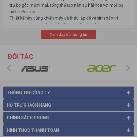
trụ bo góc mềm mại, tổng thể tạo nên sự hài hòa với mọi loại
hình kiến trúc.
Thiết kế này cũng khiến máy dễ tháo lắp để vệ sinh bảo trì
trong quá trình sử dụng. Có đèn báo đến hạn bảo trì, thay
màng lọc tương ứng.
Xem đầy đủ thông tin
ĐỐI TÁC
THÔNG TIN CÔNG TY
HỖ TRỢ KHÁCH HÀNG
CHÍNH SÁCH CHUNG
HÌNH THỨC THANH TOÁN