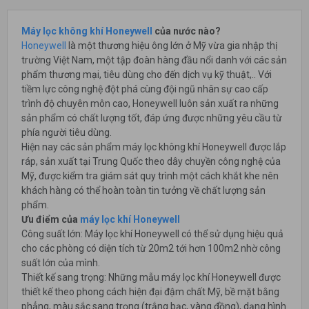
Máy lọc không khí Honeywell
của nước nào?
Honeywell
là một thương hiệu ông lớn ở Mỹ vừa gia nhập thị
trường Việt Nam, một tập đoàn hàng đầu nổi danh với các sản
phẩm thương mại, tiêu dùng cho đến dịch vụ kỹ thuật,.. Với
tiềm lực công nghệ đột phá cùng đội ngũ nhân sự cao cấp
trình độ chuyên môn cao, Honeywell luôn sản xuất ra những
sản phẩm có chất lượng tốt, đáp ứng được những yêu cầu từ
phía người tiêu dùng.
Hiện nay các sản phẩm máy lọc không khí Honeywell được lắp
ráp, sản xuất tại Trung Quốc theo dây chuyền công nghệ của
Mỹ, được kiểm tra giám sát quy trình một cách khắt khe nên
khách hàng có thể hoàn toàn tin tưởng về chất lượng sản
phẩm.
Ưu điểm của
máy lọc khí Honeywell
Công suất lớn: Máy lọc khí Honeywell có thể sử dụng hiệu quả
cho các phòng có diện tích từ 20m2 tới hơn 100m2 nhờ công
suất lớn của mình.
Thiết kế sang trọng: Những mẫu máy lọc khí Honeywell được
thiết kế theo phong cách hiện đại đậm chất Mỹ, bề mặt bằng
phẳng, màu sắc sang trọng (trắng bạc, vàng đồng), dạng hình