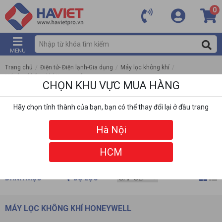
0
MENU
Trang chủ
/
Điện tử- Điện lạnh-Gia dụng
/
Máy lọc không khí
/
Máy lọc không khí Honeywell
CHỌN KHU VỰC MUA HÀNG
Hãy chọn tỉnh thành của bạn, bạn có thể thay đổi lại ở đầu trang
Hà Nội
HCM
DANH MỤC
BỘ LỌC
MÁY LỌC KHÔNG KHÍ HONEYWELL