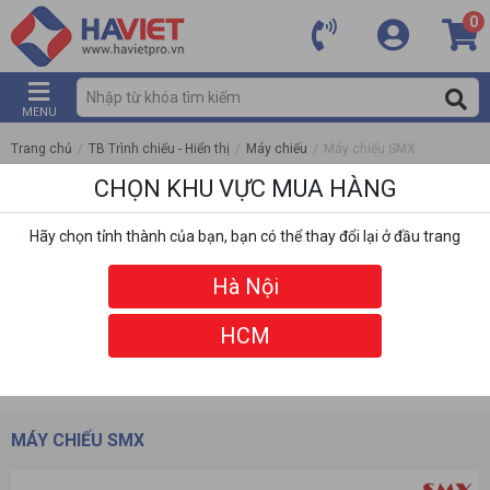
0
MENU
Trang chủ
/
TB Trình chiếu - Hiển thị
/
Máy chiếu
/
Máy chiếu SMX
CHỌN KHU VỰC MUA HÀNG
Hãy chọn tỉnh thành của bạn, bạn có thể thay đổi lại ở đầu trang
Hà Nội
HCM
DANH MỤC
BỘ LỌC
MÁY CHIẾU SMX