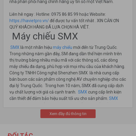
nhà phân phối hàng chính hãng uy tín số một Việt Nam.
Liên hê ngay : Hotline: 0975 86 85 99 hoặc Website:
https://havietpro.vn/
để được tư vấn tốt nhât . XIN CẢN ƠN
QUÝ KHÁCH HÀNG ĐÃ LỰA CHỌN HÀ VIÊT.
Máy chiếu SMX
SMX
là một nhãn hiệu
máy chiếu
mới đến từ Trung Quốc.
Trong những năm gần đây, SM đang dần thể hiện mình trên
thị trường bằng nhiều mẫu mã với các thông số, các dòng
máy chiếu đa dạng, phù hợp với mọi nhu cầu của khách hàng.
Công ty TNHH Công nghệ Shenzhen SMX là nhà cung cấp
bán buon các sản phẩm công nghệ AV chuyên nghiệp cho các
đại lý Trung Quốc. Trong hơn 10 năm, SMX đã cung cấp dịch
vụ chất lượng với giá cả cạnh tranh.
SMX
cung cấp linh kiện
cần thiết để đảm bảo hiệu suất tối ưu cho sản phẩm.
SMX
cũng tự hào có nhiều phụ kiện thay thế máy chiếu. Bằng cách
cũng cấp giá tốt nhất và phạm vi rộg nhất của sản phẩm, đảm
Xem đầy đủ thông tin
bảo với mức giá ưu đãi nhất.
SMX đa dạng các dòng sản phẩm: từ công nghệ chiếu LCD
đến DLP, Laser; độ sang bóng đèn từ 3300 lumens đến 10.000
ĐỐI TÁC