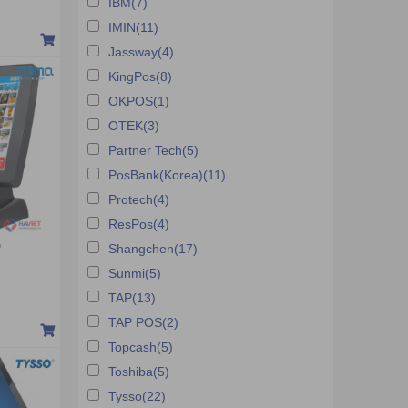
IBM(7)
Máy bán hàng POS Scangle
IMIN(11)
Jassway(4)
Máy Pos bán hàng Bimi
KingPos(8)
Máy Pos bán hàng Elanda
OKPOS(1)
Máy Pos bán hàng Jassway
OTEK(3)
Máy bán hàng POS Richta
Partner Tech(5)
Máy bán hàng POS FEC
PosBank(Korea)(11)
Máy POS ZKTECO
Protech(4)
Máy bán hàng POS Datapos
ResPos(4)
Q
Shangchen(17)
Máy bán hàng VariosPOS
Sunmi(5)
TAP(13)
TAP POS(2)
Topcash(5)
Toshiba(5)
Tysso(22)