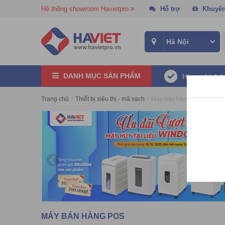
Hệ thống showroom Havietpro
Hỗ trợ
Khuyến
DANH MỤC SẢN PHẨM
Hàng chính 
Trang chủ
/
Thiết bị siêu thị - mã vạch
/
Máy bán hàng POS
MÁY BÁN HÀNG POS