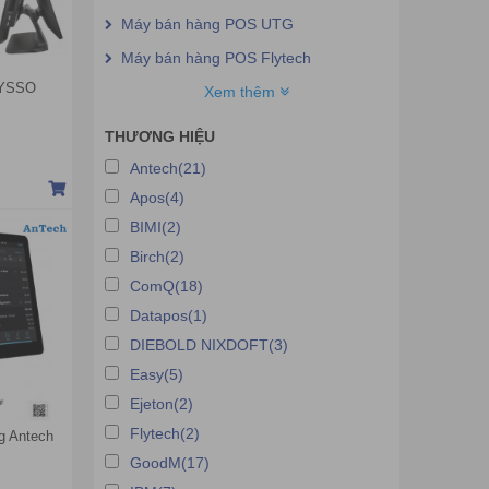
Máy bán hàng POS UTG
Máy bán hàng POS Flytech
YSSO
Máy bán hàng POS Birch
Xem thêm
Máy bán hàng POS Topcash
THƯƠNG HIỆU
Máy bán hàng POS Ejeton
Antech(21)
Máy bán hàng POS Asus
Apos(4)
Máy bán hàng POS OKPOS
BIMI(2)
Birch(2)
Máy bán hàng POS RESPOS
ComQ(18)
Máy bán hàng POS Toshiba
Datapos(1)
Máy bán hàng POS Partner Tech
DIEBOLD NIXDOFT(3)
Máy bán hàng POS DIEBOLD
Easy(5)
NIXDOFT
Ejeton(2)
Máy bán hàng POS Tysso
Flytech(2)
g Antech
Máy bán hàng POS ZKT
GoodM(17)
Máy bán hàng POS Protech