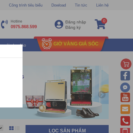
Công trình tiêu biểu
Dowload
Tin tức
Liên hệ
0
Hotline
Đăng nhập
0975.868.599
Đăng ký
GIỜ VÀNG GIÁ SỐC
u mãi chu đáo
LỌC SẢN PHẨM