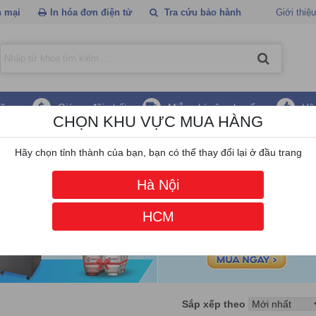
 mại
In hóa đơn điện tử
Tra cứu bảo hành
Giới thiệu
hãng
Giá ưu đãi nhất
Miễn phí vận chuyển
Hậ
CHỌN KHU VỰC MUA HÀNG
Hãy chọn tỉnh thành của bạn, bạn có thể thay đổi lại ở đầu trang
Hà Nội
HCM
Sắp xếp theo