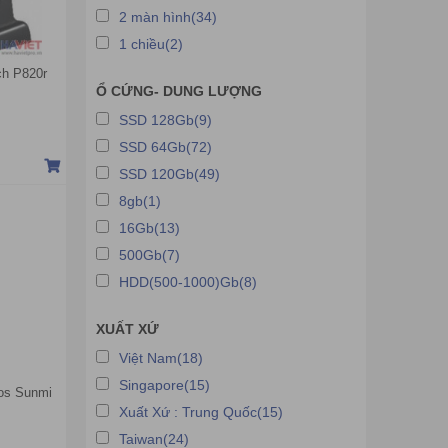
2 màn hình(34)
1 chiều(2)
h P820r
Ổ CỨNG- DUNG LƯỢNG
SSD 128Gb(9)
SSD 64Gb(72)
SSD 120Gb(49)
8gb(1)
16Gb(13)
500Gb(7)
HDD(500-1000)Gb(8)
XUẤT XỨ
Việt Nam(18)
Singapore(15)
os Sunmi
Xuất Xứ : Trung Quốc(15)
Taiwan(24)