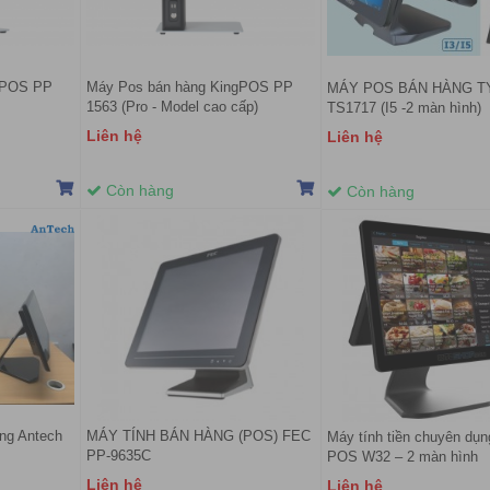
gPOS PP
Máy Pos bán hàng KingPOS PP
MÁY POS BÁN HÀNG T
1563 (Pro - Model cao cấp)
TS1717 (I5 -2 màn hình)
Liên hệ
Liên hệ
Còn hàng
Còn hàng
ụng Antech
MÁY TÍNH BÁN HÀNG (POS) FEC
Máy tính tiền chuyên dụn
PP-9635C
POS W32 – 2 màn hình
Liên hệ
Liên hệ