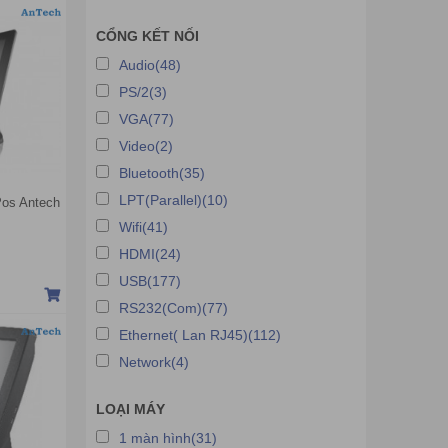
CỔNG KẾT NỐI
Audio(48)
PS/2(3)
VGA(77)
Video(2)
Bluetooth(35)
LPT(Parallel)(10)
os Antech
Wifi(41)
HDMI(24)
USB(177)
RS232(Com)(77)
Ethernet( Lan RJ45)(112)
Network(4)
LOẠI MÁY
1 màn hình(31)