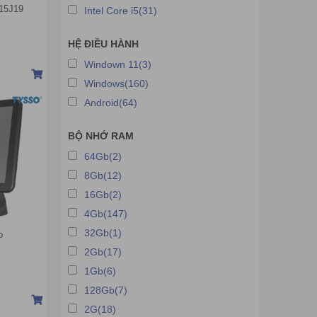
15J19
Intel Core i5(31)
HỆ ĐIỀU HÀNH
Windown 11(3)
Windows(160)
Android(64)
BỘ NHỚ RAM
64Gb(2)
8Gb(12)
16Gb(2)
4Gb(147)
32Gb(1)
o
2Gb(17)
1Gb(6)
128Gb(7)
2G(18)